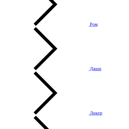
Ром
Джин
Ликер