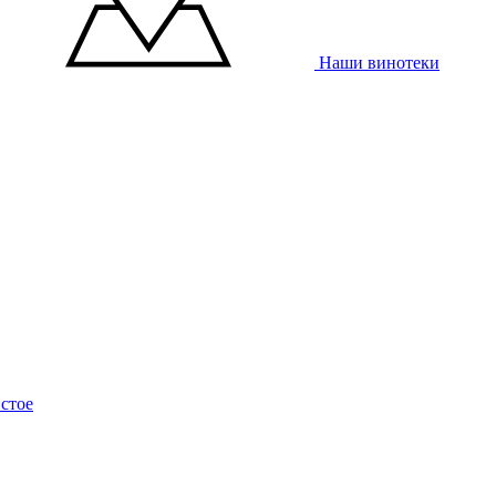
Наши винотеки
стое