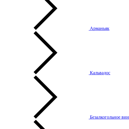
Арманьяк
Кальвадос
Безалкогольное ви