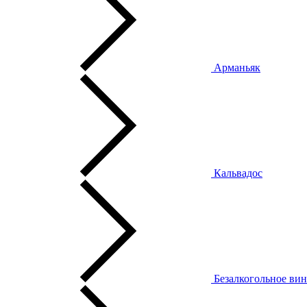
Арманьяк
Кальвадос
Безалкогольное ви