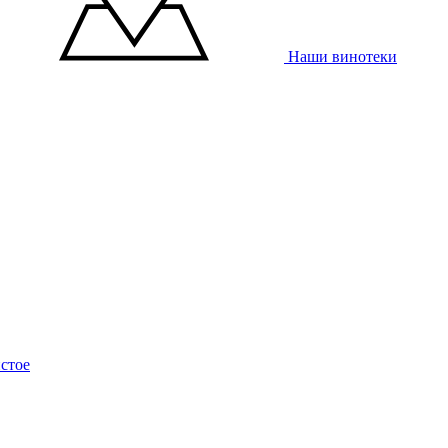
Наши винотеки
стое