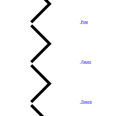
Ром
Джин
Ликер