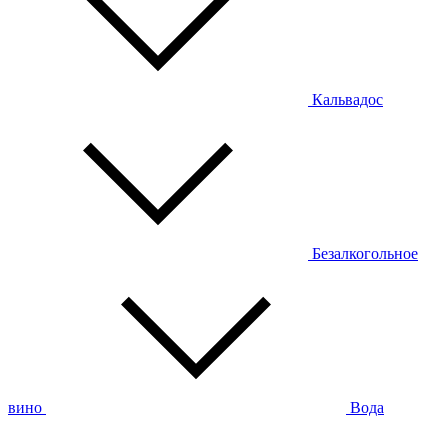
Кальвадос
Безалкогольное
вино
Вода