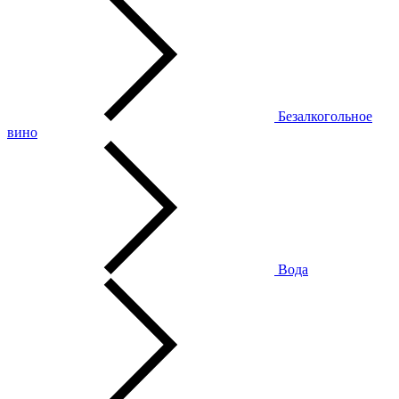
Безалкогольное
вино
Вода