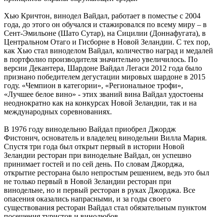
Хью Кричтон, винодел Вайдал, работает в поместье с 2004
года, до этого он обучался и стажировался по всему миру – в
Сент-Эмильоне (Шато Сутар), на Сицилии (Доннафугата), в
Центральном Отаго и Гисборне в Новой Зеландии. С тех пор,
как Хью стал виноделом Вайдал, количество наград и медалей
в портфолио производителя значительно увеличилось. По
версии Декантера, Шардоне Вайдал Легаси 2012 года было
признано победителем дегустации мировых шардоне в 2015
году. «Чемпион в категории», «Региональное трофи»,
«Лучшее белое вино» - этих званий вина Вайдал удостоены
неоднократно как на конкурсах Новой Зеландии, так и на
международных соревнованиях.
В 1976 году винодельню Вайдал приобрел Джордж
Фистонич, основатель и владелец винодельни Вилла Мария.
Спустя три года был открыт первый в истории Новой
Зеландии ресторан при винодельне Вайдал, он успешно
принимает гостей и по сей день. По словам Джорджа,
открытие ресторана было непростым решением, ведь это был
не только первый в Новой Зеландии ресторан при
винодельне, но и первый ресторан в руках Джорджа. Все
опасения оказались напрасными, и за годы своего
существования ресторан Вайдал стал обязательным пунктом
посещения туристов и винолюбов.