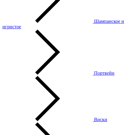
Шампанское и
игристое
Портвейн
Виски