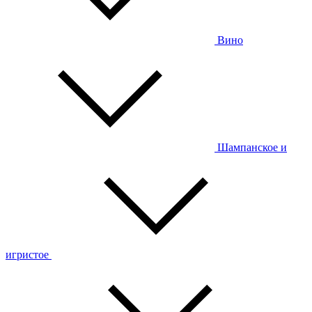
Вино
Шампанское и
игристое