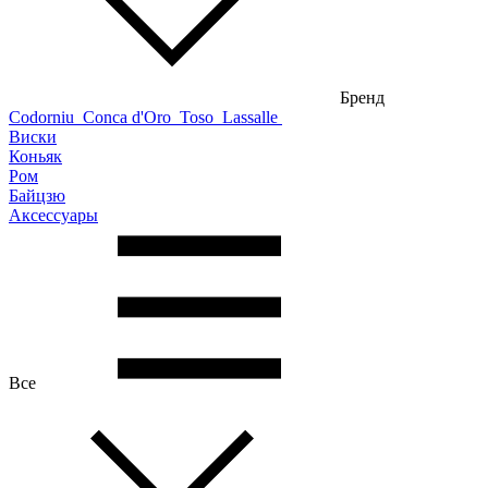
Бренд
Codorniu
Conca d'Oro
Toso
Lassalle
Виски
Коньяк
Ром
Байцзю
Аксессуары
Все