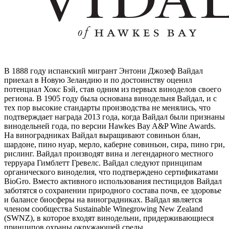
В 1888 году испанский мигрант Энтони Джозеф Вайдал
приехал в Новую Зеландию и по достоинству оценил
потенциал Хокс Бэй, став одним из первых виноделов своего
региона. В 1905 году была основана винодельня Вайдал, и с
тех пор высокие стандарты производства не менялись, что
подтверждает награда 2013 года, когда Вайдал были признаны
винодельней года, по версии Hawkes Bay A&P Wine Awards.
На виноградниках Вайдал выращивают совиньон блан,
шардоне, пино нуар, мерло, каберне совиньон, сира, пино гри,
рислинг. Вайдал производят вина и легендарного местного
терруара Гимблетт Гревелс. Вайдал следуют принципам
органического виноделия, что подтверждено сертификатами
BioGro. Вместо активного использования пестицидов Вайдал
заботятся о сохранении природного состава почв, ее здоровье
и балансе биосферы на виноградниках. Вайдал является
членом сообщества Sustainable Winegrowing New Zealand
(SWNZ), в которое входят винодельни, придерживающиеся
принципов охраны окружающей среды.