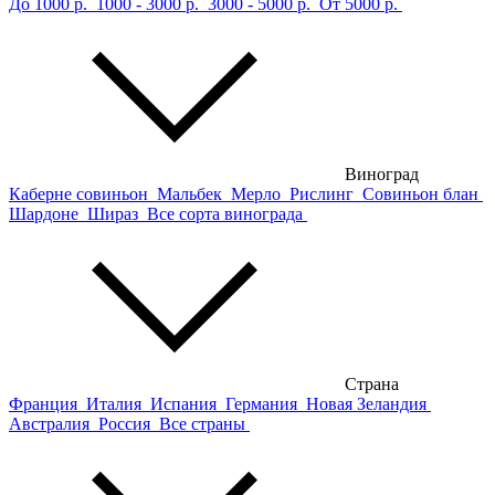
До 1000 р.
1000 - 3000 р.
3000 - 5000 р.
От 5000 р.
Виноград
Каберне совиньон
Мальбек
Мерло
Рислинг
Совиньон блан
Шардоне
Шираз
Все сорта винограда
Страна
Франция
Италия
Испания
Германия
Новая Зеландия
Австралия
Россия
Все страны