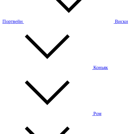
Портвейн
Виски
Коньяк
Ром