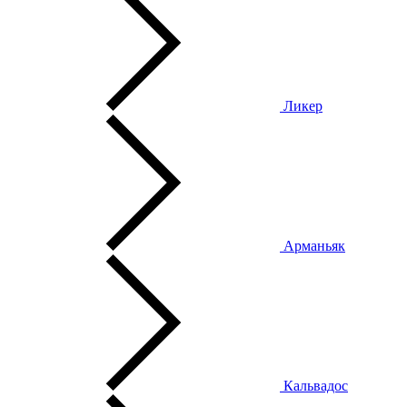
Ликер
Арманьяк
Кальвадос