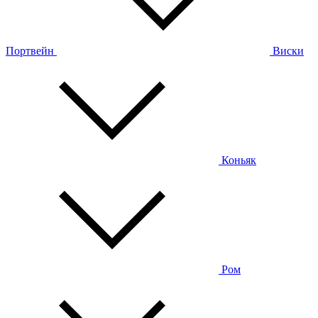
Портвейн
Виски
Коньяк
Ром