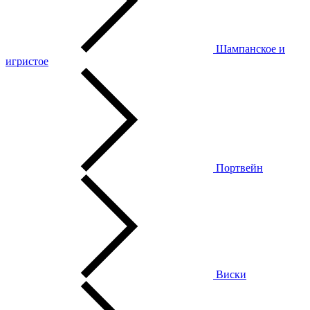
Шампанское и
игристое
Портвейн
Виски