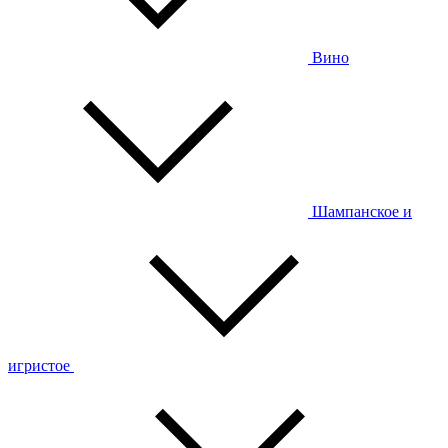
Вино
Шампанское и
игристое