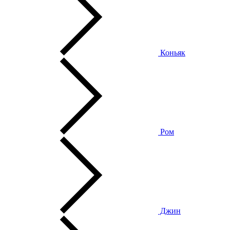
Коньяк
Ром
Джин