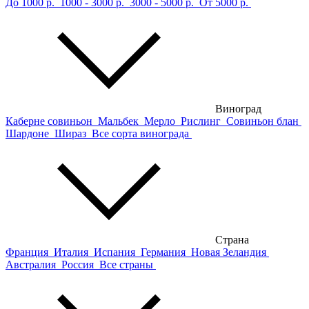
До 1000 р.
1000 - 3000 р.
3000 - 5000 р.
От 5000 р.
Виноград
Каберне совиньон
Мальбек
Мерло
Рислинг
Совиньон блан
Шардоне
Шираз
Все сорта винограда
Страна
Франция
Италия
Испания
Германия
Новая Зеландия
Австралия
Россия
Все страны