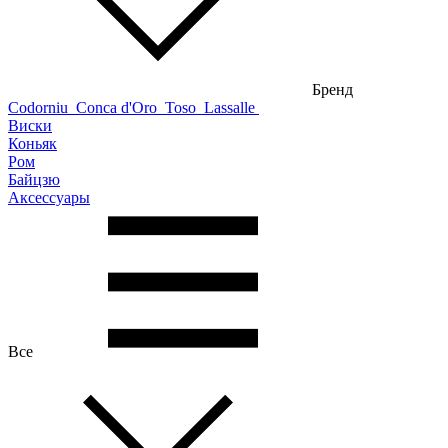
Бренд
Codorniu
Conca d'Oro
Toso
Lassalle
Виски
Коньяк
Ром
Байцзю
Аксессуары
Все