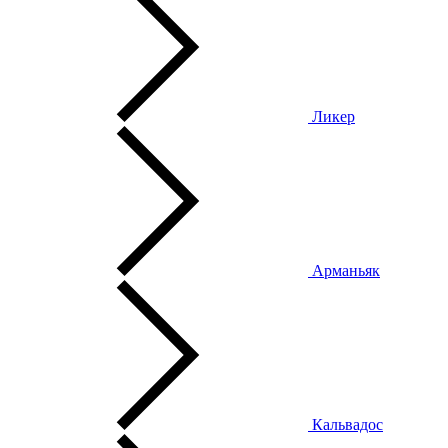
Ликер
Арманьяк
Кальвадос