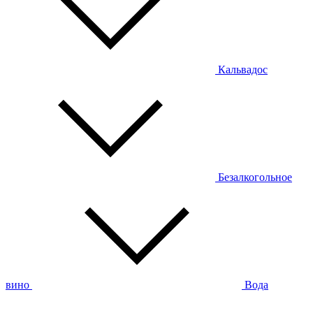
Кальвадос
Безалкогольное
вино
Вода