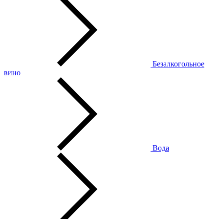
Безалкогольное
вино
Вода