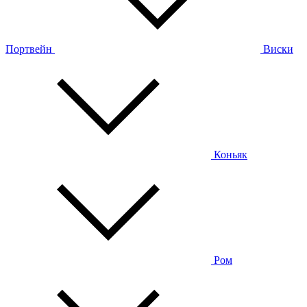
Портвейн
Виски
Коньяк
Ром