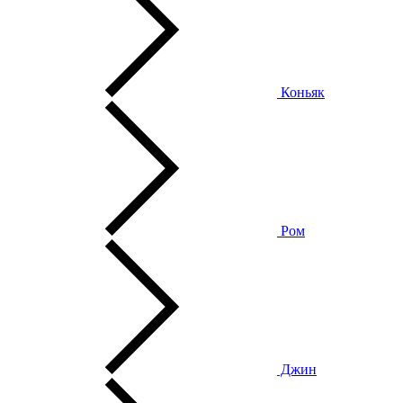
Коньяк
Ром
Джин