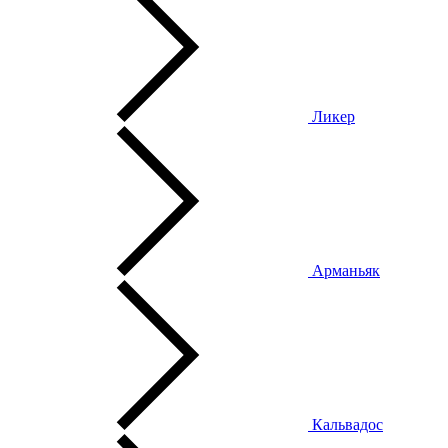
Ликер
Арманьяк
Кальвадос