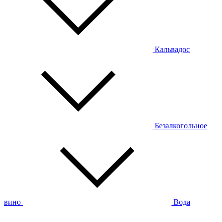
Кальвадос
Безалкогольное
вино
Вода