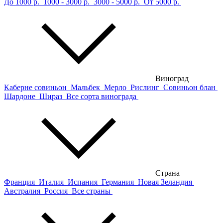
До 1000 р.
1000 - 3000 р.
3000 - 5000 р.
От 5000 р.
Виноград
Каберне совиньон
Мальбек
Мерло
Рислинг
Совиньон блан
Шардоне
Шираз
Все сорта винограда
Страна
Франция
Италия
Испания
Германия
Новая Зеландия
Австралия
Россия
Все страны