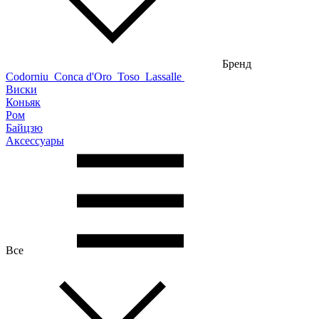
Бренд
Codorniu
Conca d'Oro
Toso
Lassalle
Виски
Коньяк
Ром
Байцзю
Аксессуары
Все