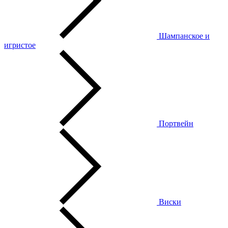
Шампанское и
игристое
Портвейн
Виски