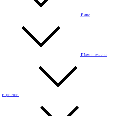
Вино
Шампанское и
игристое