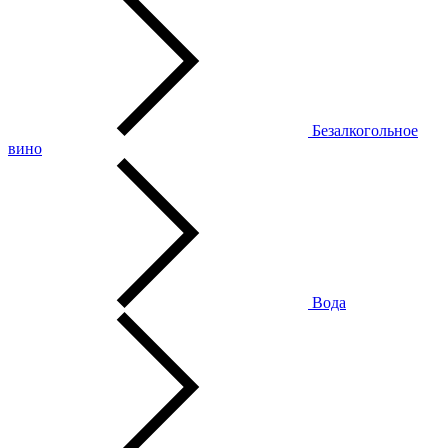
Безалкогольное
вино
Вода