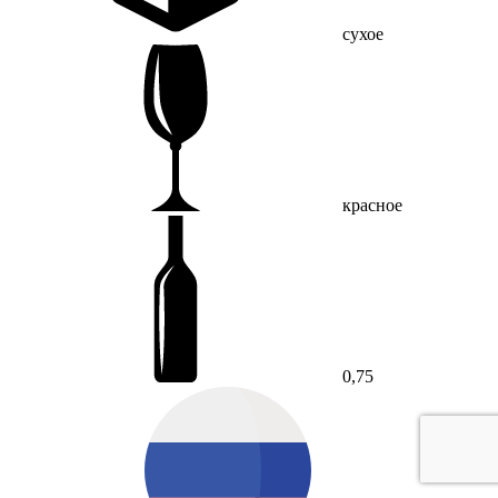
сухое
красное
0,75