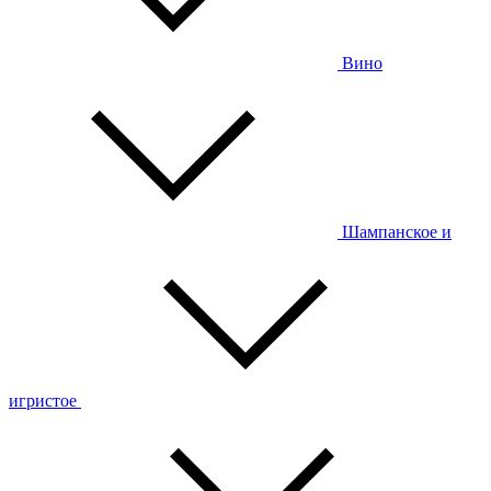
Вино
Шампанское и
игристое