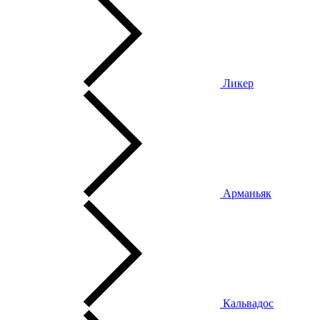
Ликер
Арманьяк
Кальвадос