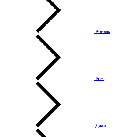
Коньяк
Ром
Джин