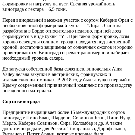
формировку и нагрузку на куст. Средняя урожайность
винограда с гектара – 6,5 тонн.
Перед винодельней высажен участок с сортом Каберне Фран с
необыкновенной формировкой куста — "Лира". Система
разработана в Бордо относительно недавно, при ней лоза
формируется в виде буквы "Y". При такой формировке, лозы
хорошо освещены солнцем, грозди находятся под лиственной
кроной, достаточно защищены от солнечных ожогов и хорошо
проветриваются. Виноград созревает равномерно и набирает
необходимый уровень сахара.
До запуска собственной базы саженцев, винодельня Alma
Valley делала закупки в австрийских, французских и
итальянских питомниках. В 2018 году был запущен первый в
Крыму современный прививочный комплекс по производству
посадочного материала.
Сорта винограда
Предприятие выращивает более 15 международных сортов
винограда: Пино Блан, Шардоне, Совиньон Блан, Пино Нуар,
Мерло, Каберне Совиньон, Сира, Коломбар и др. А также
достаточно редкие для России: Темпранильо, Дорнфельдер,
Рисланер и Петит Арвин, которые впервые были