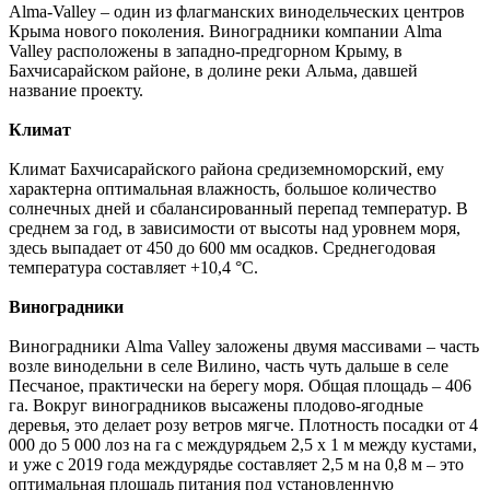
Alma-Valley – один из флагманских винодельческих центров
Крыма нового поколения. Виноградники компании Alma
Valley расположены в западно-предгорном Крыму, в
Бахчисарайском районе, в долине реки Альма, давшей
название проекту.
Климат
Климат Бахчисарайского района средиземноморский, ему
характерна оптимальная влажность, большое количество
солнечных дней и сбалансированный перепад температур. В
среднем за год, в зависимости от высоты над уровнем моря,
здесь выпадает от 450 до 600 мм осадков. Среднегодовая
температура составляет +10,4 °С.
Виноградники
Виноградники Alma Valley заложены двумя массивами – часть
возле винодельни в селе Вилино, часть чуть дальше в селе
Песчаное, практически на берегу моря. Общая площадь – 406
га. Вокруг виноградников высажены плодово-ягодные
деревья, это делает розу ветров мягче. Плотность посадки от 4
000 до 5 000 лоз на га с междурядьем 2,5 х 1 м между кустами,
и уже с 2019 года междурядье составляет 2,5 м на 0,8 м – это
оптимальная площадь питания под установленную