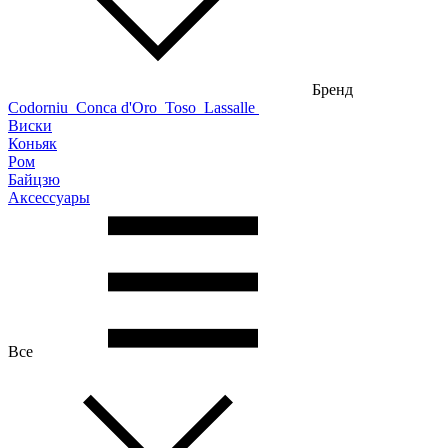
Бренд
Codorniu
Conca d'Oro
Toso
Lassalle
Виски
Коньяк
Ром
Байцзю
Аксессуары
Все