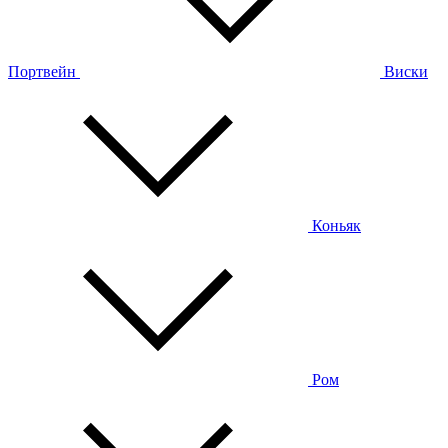
Портвейн
Виски
Коньяк
Ром