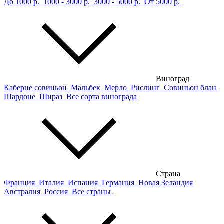
До 1000 р.
1000 - 3000 р.
3000 - 5000 р.
От 5000 р.
Виноград
Каберне совиньон
Мальбек
Мерло
Рислинг
Совиньон блан
Шардоне
Шираз
Все сорта винограда
Страна
Франция
Италия
Испания
Германия
Новая Зеландия
Австралия
Россия
Все страны