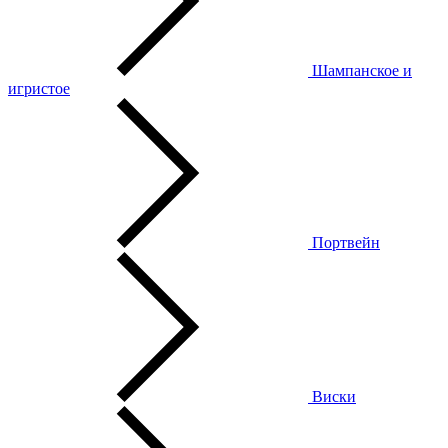
Шампанское и
игристое
Портвейн
Виски