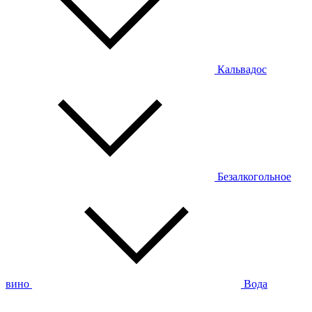
Кальвадос
Безалкогольное
вино
Вода