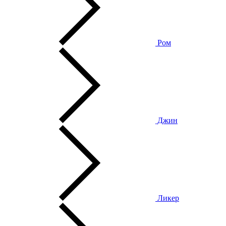
Ром
Джин
Ликер