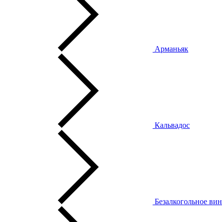
Арманьяк
Кальвадос
Безалкогольное ви