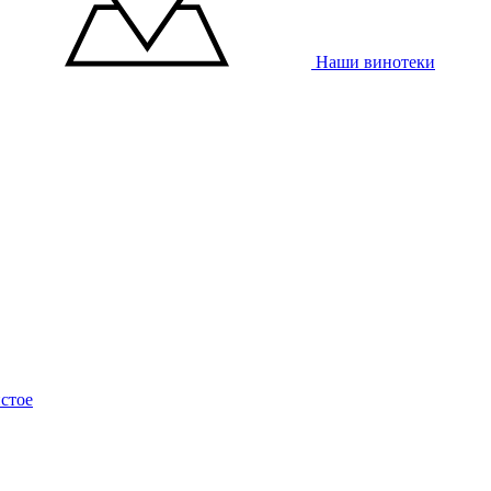
Наши винотеки
стое