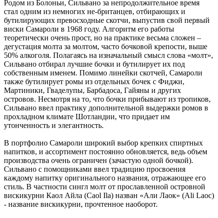
Родом из Болоньи, Сильвано за непродолжительное время
стал одним из немногих не-британцев, отбирающих и
бутилирующих превосходные скотчи, выпустив свой первый
виски Самароли в 1968 году. Алгоритм его работы
теоретически очень прост, но на практике весьма сложен –
дегустация молта за молтом, часто бочковой крепости, выше
50% алкоголя. Полагаясь на изначальный смысл слова «молт»,
Сильвано отбирал лучшие бочки и бутилирует их под
собственным именем. Помимо линейки скотчей, Самароли
также бутилирует ромы из отдельных бочек с Фиджи,
Мартиники, Гваделупы, Барбадоса, Гайяны и других
островов. Несмотря на то, что бочки прибывают из тропиков,
Сильвано ввел практику дополнительной выдержки ромов в
прохладном климате Шотландии, что придает им
утонченность и элегантность.
В портфолио Самароли широкий выбор крепких спиртных
напитков, и ассортимент постоянно обновляется, ведь объем
производства очень ограничен (зачастую одной бочкой).
Сильвано с помощниками ввел традицию просвоения
каждому напитку оригинального названия, отражающее его
стиль. В частности сингл молт от прославленной островной
вискикурни Каол Айла (Caol Ila) назван «Али Лаок» (Ali Laoc)
- название вискикурни, прочтенное наоборот.