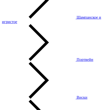
Шампанское и
игристое
Портвейн
Виски