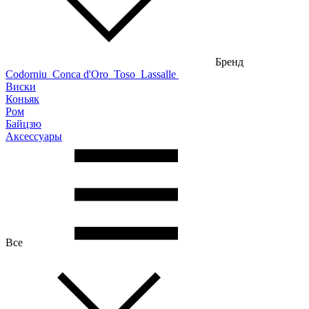
Бренд
Codorniu
Conca d'Oro
Toso
Lassalle
Виски
Коньяк
Ром
Байцзю
Аксессуары
Все