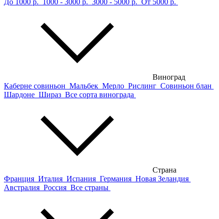
До 1000 р.
1000 - 3000 р.
3000 - 5000 р.
От 5000 р.
Виноград
Каберне совиньон
Мальбек
Мерло
Рислинг
Совиньон блан
Шардоне
Шираз
Все сорта винограда
Страна
Франция
Италия
Испания
Германия
Новая Зеландия
Австралия
Россия
Все страны