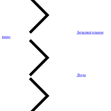
Безалкогольное
вино
Вода