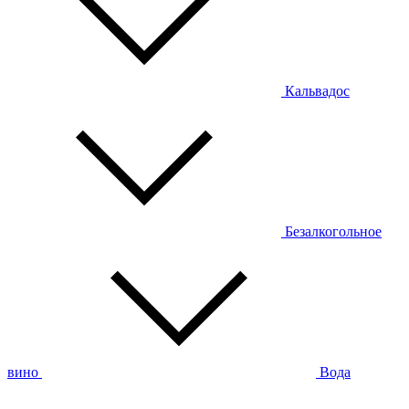
Кальвадос
Безалкогольное
вино
Вода