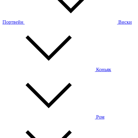
Портвейн
Виски
Коньяк
Ром