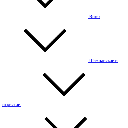
Вино
Шампанское и
игристое