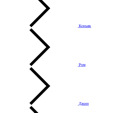
Коньяк
Ром
Джин