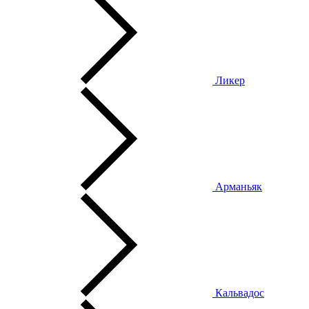
Ликер
Арманьяк
Кальвадос