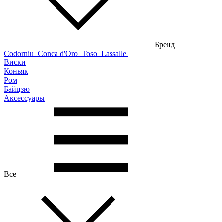
Бренд
Codorniu
Conca d'Oro
Toso
Lassalle
Виски
Коньяк
Ром
Байцзю
Аксессуары
Все