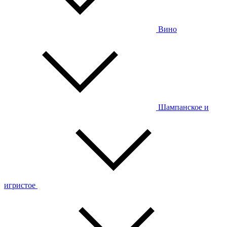
Вино
Шампанское и
игристое