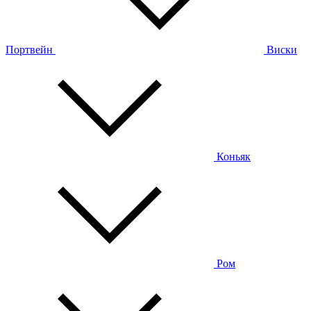
Портвейн
Виски
Коньяк
Ром