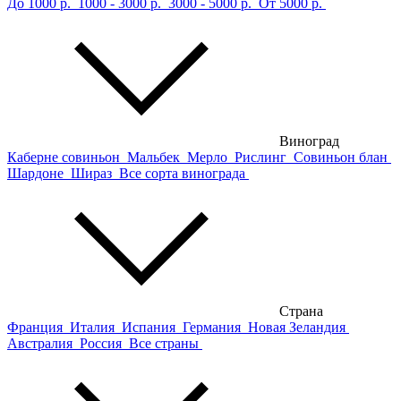
До 1000 р.
1000 - 3000 р.
3000 - 5000 р.
От 5000 р.
Виноград
Каберне совиньон
Мальбек
Мерло
Рислинг
Совиньон блан
Шардоне
Шираз
Все сорта винограда
Страна
Франция
Италия
Испания
Германия
Новая Зеландия
Австралия
Россия
Все страны