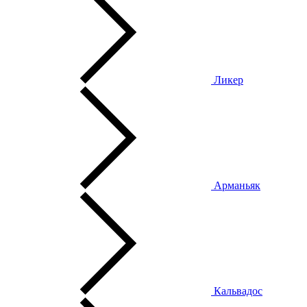
Ликер
Арманьяк
Кальвадос