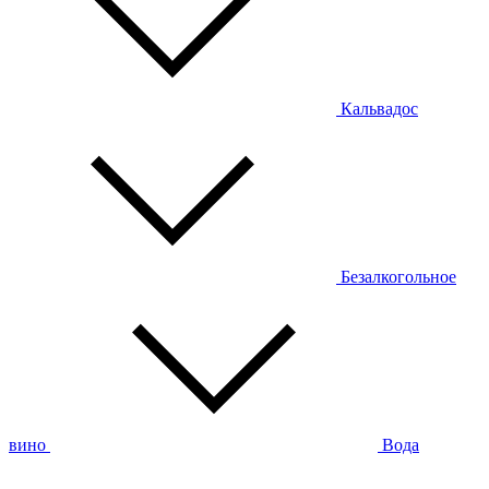
Кальвадос
Безалкогольное
вино
Вода