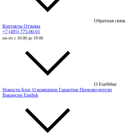
Полусладкие вина
Сладкие вина
Обратная связь
Австралийские вина
Контакты
Отзывы
+7 (495) 775-00-01
Итальянские вина
пн-пт с 10:00 до 19:00
Испанские вина
Немецкие вина
Австрийские вина
Французские вина
Российские вина
О FortWine
Новости
Блог
О компании
Гарантии
Производители
Чилийские вина
Вакансии
English
Турецкие вина
Португальские вина
Аргентинские вина
Венгерские вина