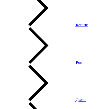
Коньяк
Ром
Джин