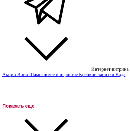
Интернет-витрина
Акции
Вино
Шампанское и игристое
Крепкие напитки
Вода
Белые вина
Красные вина
Розовое вино
Показать еще
Сухие вина
Полусухие вина