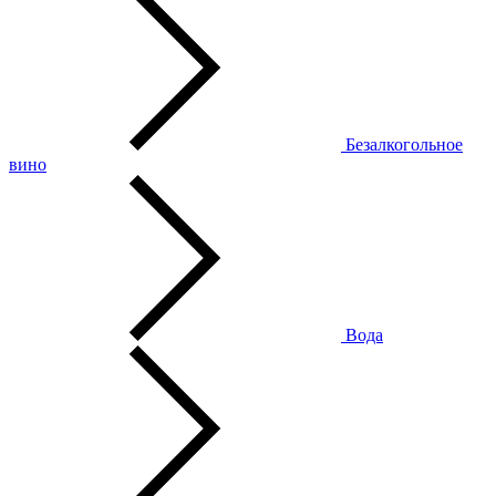
Безалкогольное
вино
Вода