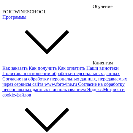
Обучение
Кипрские вина
FORTWINESCHOOL
Программы
Армянские вина
Американские вина
Грузинские вина
Сербские вина
Чешские вина
Клиентам
Как заказать
Как получить
Как оплатить
Наши винотеки
Сирийские вина
Политика в отношении обработки персональных данных
Согласие на обработку персональных данных, передаваемых
через сервисы сайта www.fortwine.ru
Согласие на обработку
персональных данных с использованием Яндекс.Метрика и
cookie-файлов