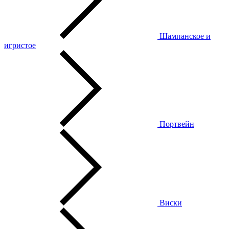
Шампанское и
игристое
Портвейн
Виски