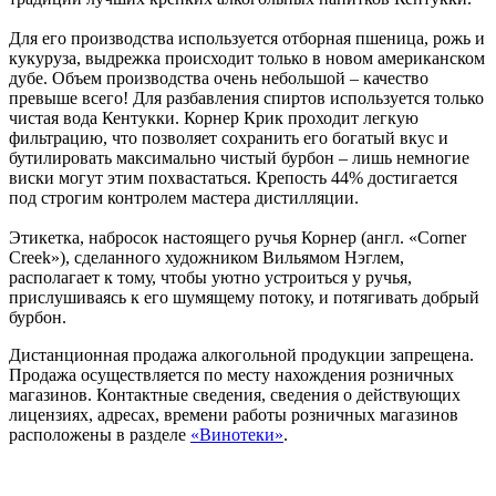
Для его производства используется отборная пшеница, рожь и
кукуруза, выдрежка происходит только в новом американском
дубе. Объем производства очень небольшой – качество
превыше всего! Для разбавления спиртов используется только
чистая вода Кентукки. Корнер Крик проходит легкую
фильтрацию, что позволяет сохранить его богатый вкус и
бутилировать максимально чистый бурбон – лишь немногие
виски могут этим похвастаться. Крепость 44% достигается
под строгим контролем мастера дистилляции.
Этикетка, набросок настоящего ручья Корнер (англ. «Corner
Creek»), сделанного художником Вильямом Нэглем,
располагает к тому, чтобы уютно устроиться у ручья,
прислушиваясь к его шумящему потоку, и потягивать добрый
бурбон.
Дистанционная продажа алкогольной продукции запрещена.
Продажа осуществляется по месту нахождения розничных
магазинов. Контактные сведения, сведения о действующих
лицензиях, адресах, времени работы розничных магазинов
расположены в разделе
«Винотеки»
.