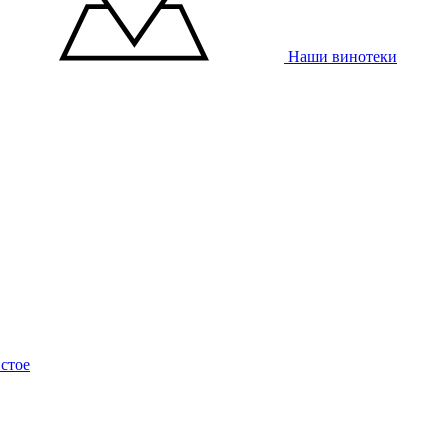
Наши винотеки
стое