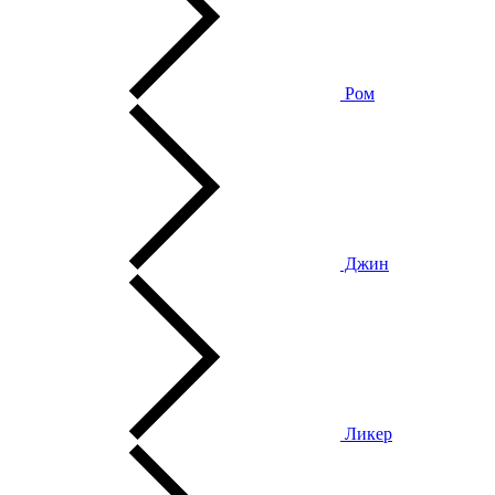
Ром
Джин
Ликер