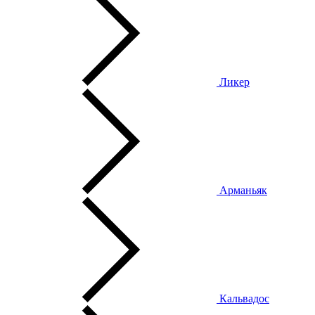
Ликер
Арманьяк
Кальвадос