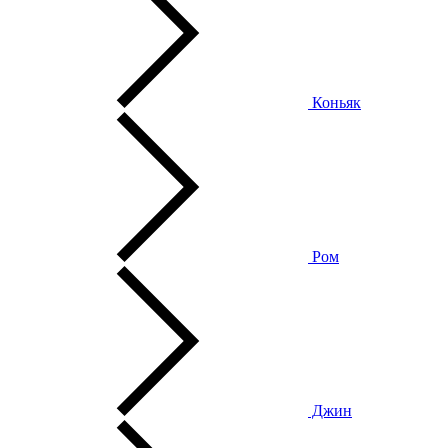
Коньяк
Ром
Джин