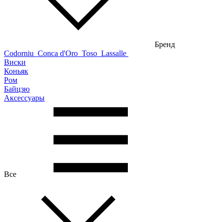
Бренд
Codorniu
Conca d'Oro
Toso
Lassalle
Виски
Коньяк
Ром
Байцзю
Аксессуары
Все