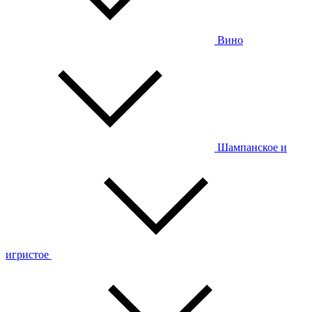
Вино
Шампанское и
игристое