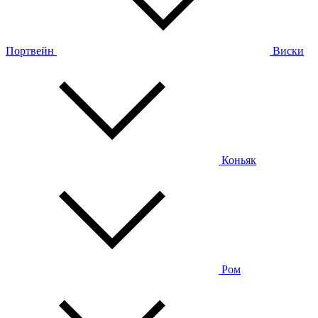
Портвейн
Виски
Коньяк
Ром