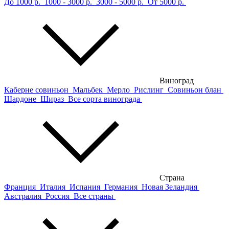
До 1000 р.
1000 - 3000 р.
3000 - 5000 р.
От 5000 р.
Виноград
Каберне совиньон
Мальбек
Мерло
Рислинг
Совиньон блан
Шардоне
Шираз
Все сорта винограда
Страна
Франция
Италия
Испания
Германия
Новая Зеландия
Австралия
Россия
Все страны