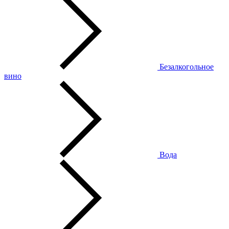
Безалкогольное
вино
Вода