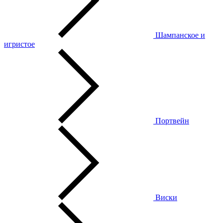
Шампанское и
игристое
Портвейн
Виски