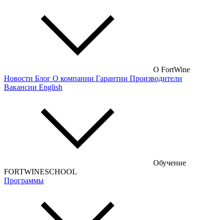
Испанские вина
Немецкие вина
Австрийские вина
Французские вина
Российские вина
О FortWine
Новости
Блог
О компании
Гарантии
Производители
Чилийские вина
Вакансии
English
Турецкие вина
Португальские вина
Аргентинские вина
Венгерские вина
Обучение
Кипрские вина
FORTWINESCHOOL
Программы
Армянские вина
Американские вина
Грузинские вина