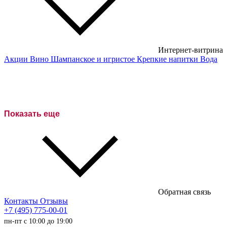
Интернет-витрина
Акции
Вино
Шампанское и игристое
Крепкие напитки
Вода
Белые вина
Красные вина
Розовое вино
Показать еще
Сухие вина
Полусухие вина
Полусладкие вина
Сладкие вина
Обратная связь
Австралийские вина
Контакты
Отзывы
+7 (495) 775-00-01
Итальянские вина
пн-пт с 10:00 до 19:00