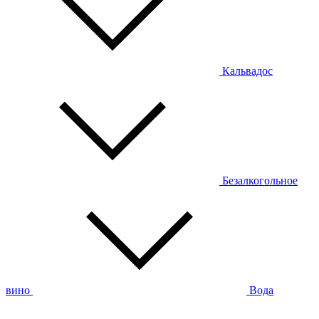
Кальвадос
Безалкогольное
вино
Вода