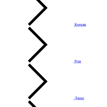
Коньяк
Ром
Джин