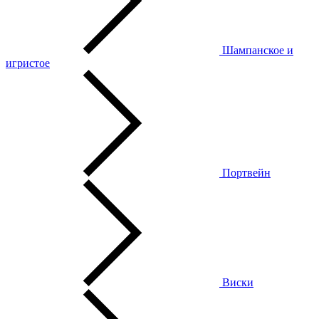
Шампанское и
игристое
Портвейн
Виски