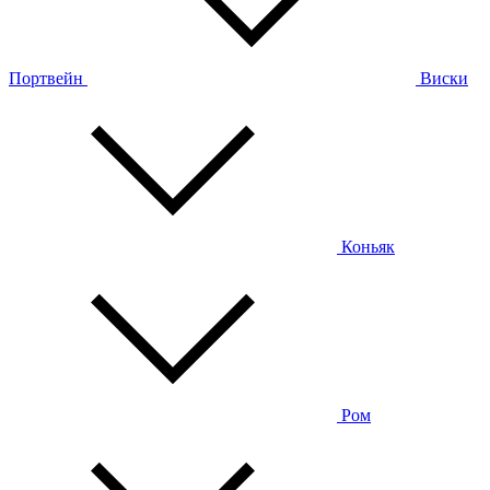
Портвейн
Виски
Коньяк
Ром