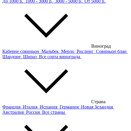
До 1000 р.
1000 - 3000 р.
3000 - 5000 р.
От 5000 р.
Виноград
Каберне совиньон
Мальбек
Мерло
Рислинг
Совиньон блан
Шардоне
Шираз
Все сорта винограда
Страна
Франция
Италия
Испания
Германия
Новая Зеландия
Австралия
Россия
Все страны