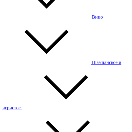
Вино
Шампанское и
игристое