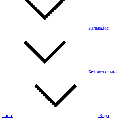
Кальвадос
Безалкогольное
вино
Вода