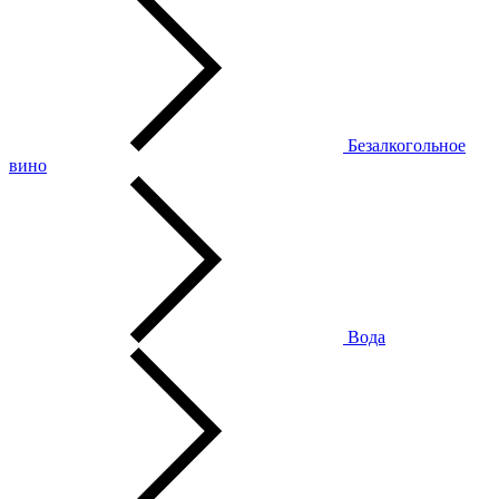
Безалкогольное
вино
Вода