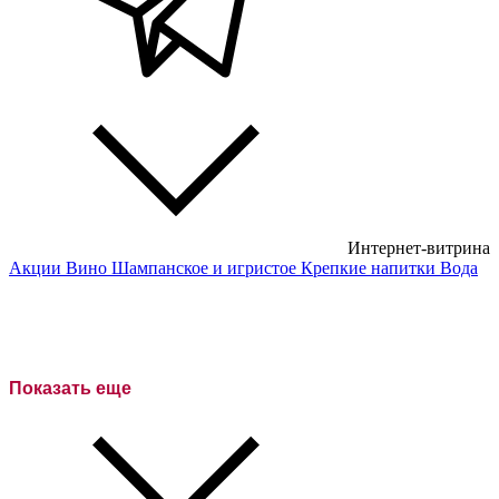
Интернет-витрина
Акции
Вино
Шампанское и игристое
Крепкие напитки
Вода
Белые вина
Красные вина
Розовое вино
Показать еще
Сухие вина
Полусухие вина
Полусладкие вина