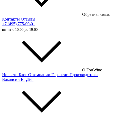
Сладкие вина
Обратная связь
Австралийские вина
Контакты
Отзывы
+7 (495) 775-00-01
Итальянские вина
пн-пт с 10:00 до 19:00
Испанские вина
Немецкие вина
Австрийские вина
Французские вина
Российские вина
О FortWine
Новости
Блог
О компании
Гарантии
Производители
Чилийские вина
Вакансии
English
Турецкие вина
Португальские вина
Аргентинские вина
Венгерские вина