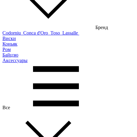
Бренд
Codorniu
Conca d'Oro
Toso
Lassalle
Виски
Коньяк
Ром
Байцзю
Аксессуары
Все