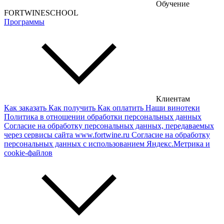
Обучение
Кипрские вина
FORTWINESCHOOL
Программы
Армянские вина
Американские вина
Грузинские вина
Сербские вина
Чешские вина
Клиентам
Как заказать
Как получить
Как оплатить
Наши винотеки
Сирийские вина
Политика в отношении обработки персональных данных
Согласие на обработку персональных данных, передаваемых
через сервисы сайта www.fortwine.ru
Согласие на обработку
персональных данных с использованием Яндекс.Метрика и
cookie-файлов