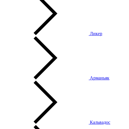
Ликер
Арманьяк
Кальвадос