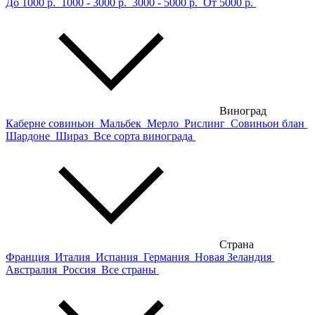
До 1000 р.
1000 - 3000 р.
3000 - 5000 р.
От 5000 р.
Виноград
Каберне совиньон
Мальбек
Мерло
Рислинг
Совиньон блан
Шардоне
Шираз
Все сорта винограда
Страна
Франция
Италия
Испания
Германия
Новая Зеландия
Австралия
Россия
Все страны