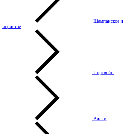
Шампанское и
игристое
Портвейн
Виски