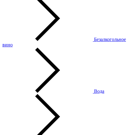
Безалкогольное
вино
Вода