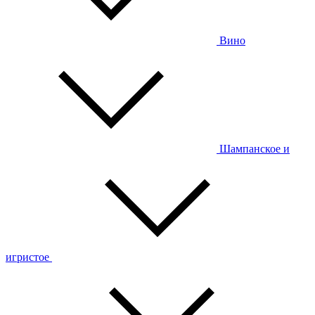
Вино
Шампанское и
игристое