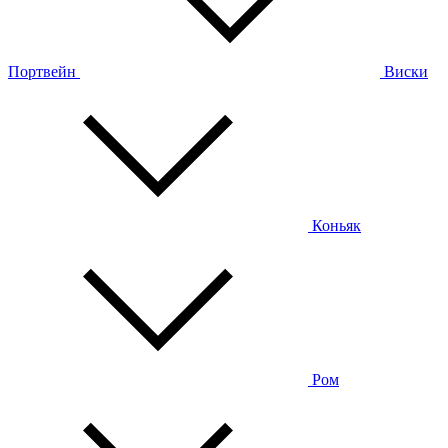
Портвейн
Виски
Коньяк
Ром