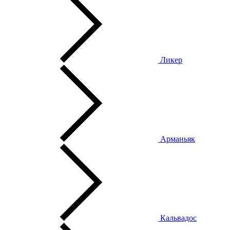
Ликер
Арманьяк
Кальвадос