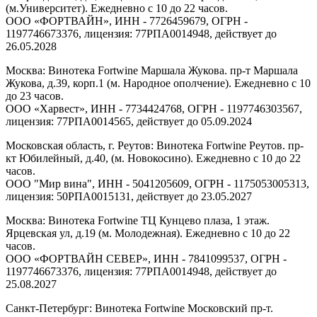
(м.Университет). Ежедневно с 10 до 22 часов.
ООО «ФОРТВАЙН», ИНН - 7726459679, ОГРН -
1197746673376, лицензия: 77РПА0014948, действует до
26.05.2028
Москва: Винотека Fortwine Маршала Жукова. пр-т Маршала
Жукова, д.39, корп.1 (м. Народное ополчение). Ежедневно с 10
до 23 часов.
ООО «Харвест», ИНН - 7734424768, ОГРН - 1197746303567,
лицензия: 77РПА0014565, действует до 05.09.2024
Московская область, г. Реутов: Винотека Fortwine Реутов. пр-
кт Юбилейный, д.40, (м. Новокосино). Ежедневно с 10 до 22
часов.
ООО "Мир вина", ИНН - 5041205609, ОГРН - 1175053005313,
лицензия: 50РПА0015131, действует до 23.05.2027
Москва: Винотека Fortwine ТЦ Кунцево плаза, 1 этаж.
Ярцевская ул, д.19 (м. Молодежная). Ежедневно с 10 до 22
часов.
ООО «ФОРТВАЙН СЕВЕР», ИНН - 7841099537, ОГРН -
1197746673376, лицензия: 77РПА0014948, действует до
25.08.2027
Санкт-Петербург: Винотека Fortwine Московский пр-т.