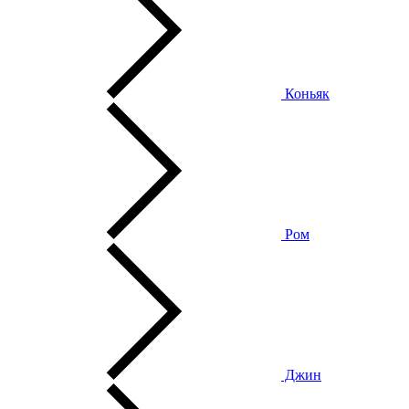
Коньяк
Ром
Джин