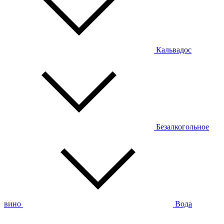
Кальвадос
Безалкогольное
вино
Вода