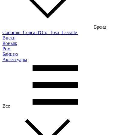
Бренд
Codorniu
Conca d'Oro
Toso
Lassalle
Виски
Коньяк
Ром
Байцзю
Аксессуары
Все