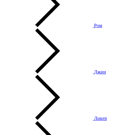
Ром
Джин
Ликер