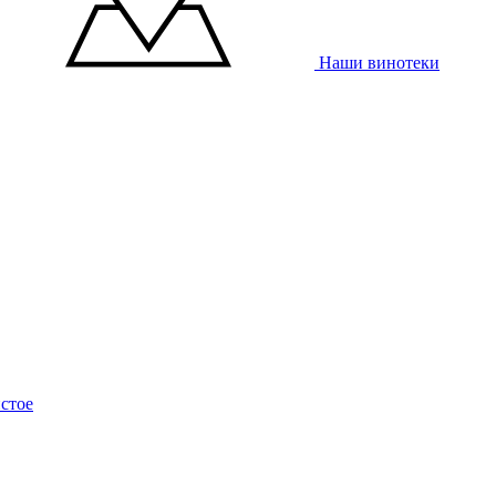
Наши винотеки
стое