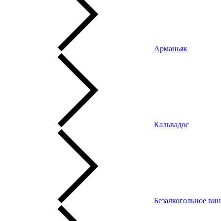
Арманьяк
Кальвадос
Безалкогольное ви