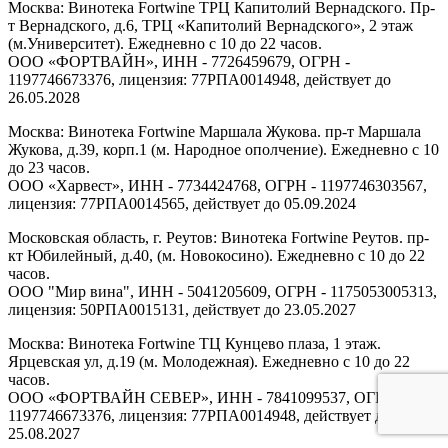
Москва: Винотека Fortwine ТРЦ Капитолий Вернадского. Пр-
т Вернадского, д.6, ТРЦ «Капитолий Вернадского», 2 этаж
(м.Университет). Ежедневно с 10 до 22 часов.
ООО «ФОРТВАЙН», ИНН - 7726459679, ОГРН -
1197746673376, лицензия: 77РПА0014948, действует до
26.05.2028
Москва: Винотека Fortwine Маршала Жукова. пр-т Маршала
Жукова, д.39, корп.1 (м. Народное ополчение). Ежедневно с 10
до 23 часов.
ООО «Харвест», ИНН - 7734424768, ОГРН - 1197746303567,
лицензия: 77РПА0014565, действует до 05.09.2024
Московская область, г. Реутов: Винотека Fortwine Реутов. пр-
кт Юбилейный, д.40, (м. Новокосино). Ежедневно с 10 до 22
часов.
ООО "Мир вина", ИНН - 5041205609, ОГРН - 1175053005313,
лицензия: 50РПА0015131, действует до 23.05.2027
Москва: Винотека Fortwine ТЦ Кунцево плаза, 1 этаж.
Ярцевская ул, д.19 (м. Молодежная). Ежедневно с 10 до 22
часов.
ООО «ФОРТВАЙН СЕВЕР», ИНН - 7841099537, ОГРН -
1197746673376, лицензия: 77РПА0014948, действует до
25.08.2027