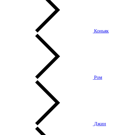
Коньяк
Ром
Джин