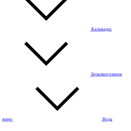
Кальвадос
Безалкогольное
вино
Вода