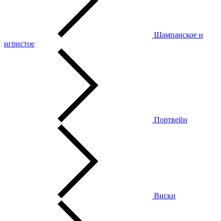
Шампанское и
игристое
Портвейн
Виски