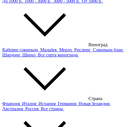
До 1000 р.
1000 - 3000 р.
3000 - 5000 р.
От 5000 р.
Виноград
Каберне совиньон
Мальбек
Мерло
Рислинг
Совиньон блан
Шардоне
Шираз
Все сорта винограда
Страна
Франция
Италия
Испания
Германия
Новая Зеландия
Австралия
Россия
Все страны