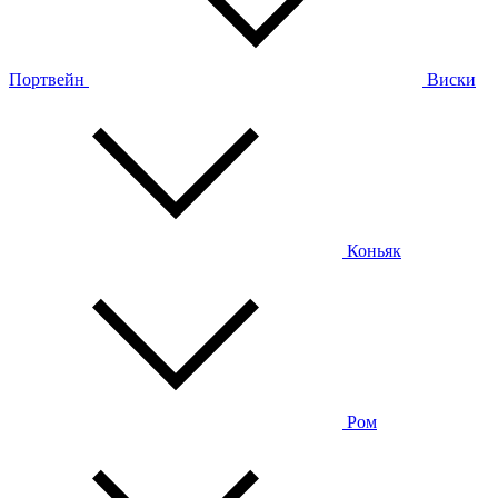
Портвейн
Виски
Коньяк
Ром