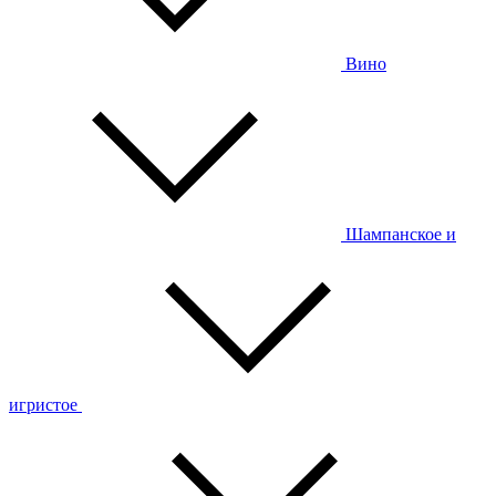
Вино
Шампанское и
игристое