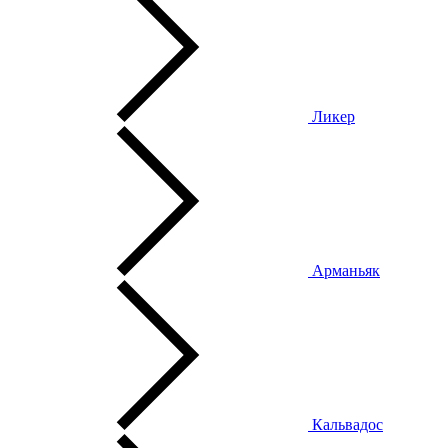
Ликер
Арманьяк
Кальвадос