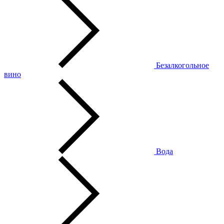
Безалкогольное
вино
Вода