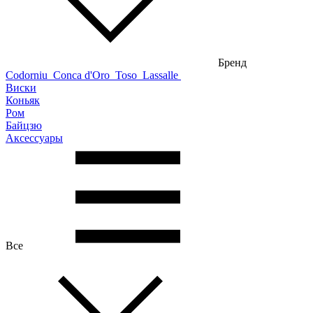
Бренд
Codorniu
Conca d'Oro
Toso
Lassalle
Виски
Коньяк
Ром
Байцзю
Аксессуары
Все