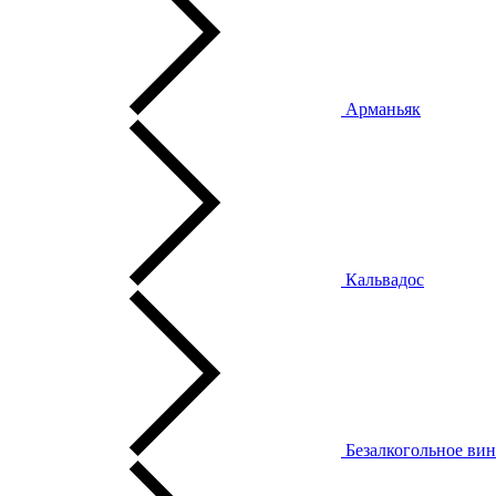
Арманьяк
Кальвадос
Безалкогольное ви