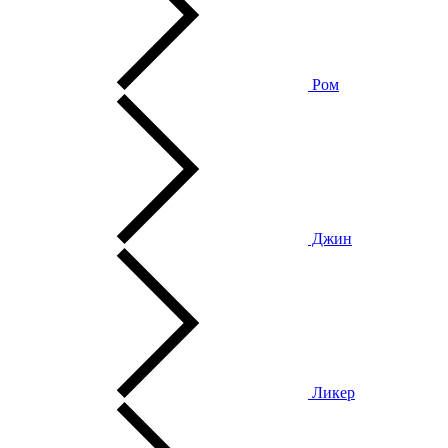
Ром
Джин
Ликер