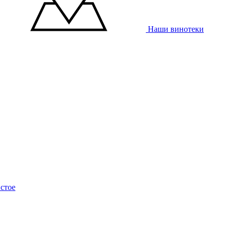
Наши винотеки
стое