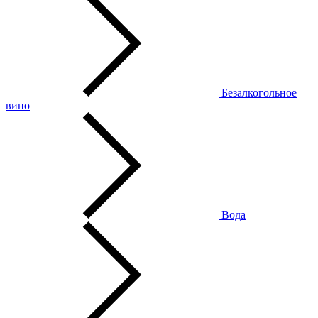
Безалкогольное
вино
Вода