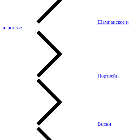
Шампанское и
игристое
Портвейн
Виски