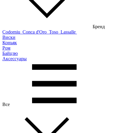
Бренд
Codorniu
Conca d'Oro
Toso
Lassalle
Виски
Коньяк
Ром
Байцзю
Аксессуары
Все