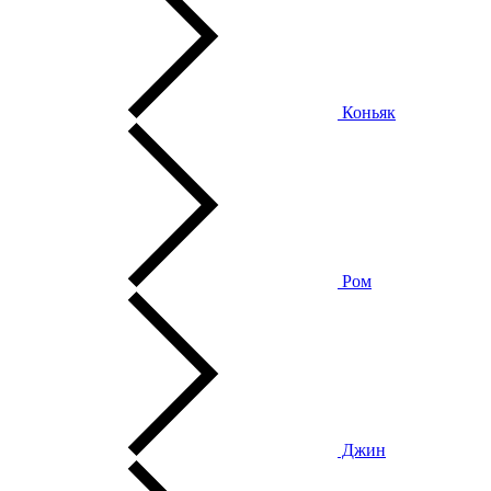
Коньяк
Ром
Джин