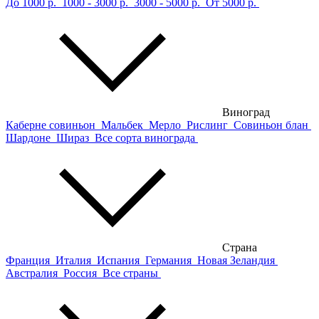
До 1000 р.
1000 - 3000 р.
3000 - 5000 р.
От 5000 р.
Виноград
Каберне совиньон
Мальбек
Мерло
Рислинг
Совиньон блан
Шардоне
Шираз
Все сорта винограда
Страна
Франция
Италия
Испания
Германия
Новая Зеландия
Австралия
Россия
Все страны