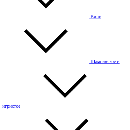
Вино
Шампанское и
игристое