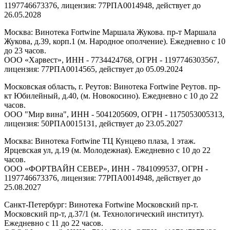
1197746673376, лицензия: 77РПА0014948, действует до
26.05.2028
Москва: Винотека Fortwine Маршала Жукова. пр-т Маршала
Жукова, д.39, корп.1 (м. Народное ополчение). Ежедневно с 10
до 23 часов.
ООО «Харвест», ИНН - 7734424768, ОГРН - 1197746303567,
лицензия: 77РПА0014565, действует до 05.09.2024
Московская область, г. Реутов: Винотека Fortwine Реутов. пр-
кт Юбилейный, д.40, (м. Новокосино). Ежедневно с 10 до 22
часов.
ООО "Мир вина", ИНН - 5041205609, ОГРН - 1175053005313,
лицензия: 50РПА0015131, действует до 23.05.2027
Москва: Винотека Fortwine ТЦ Кунцево плаза, 1 этаж.
Ярцевская ул, д.19 (м. Молодежная). Ежедневно с 10 до 22
часов.
ООО «ФОРТВАЙН СЕВЕР», ИНН - 7841099537, ОГРН -
1197746673376, лицензия: 77РПА0014948, действует до
25.08.2027
Санкт-Петербург: Винотека Fortwine Московский пр-т.
Московский пр-т, д.37/1 (м. Технологический институт).
Ежедневно с 11 до 22 часов.