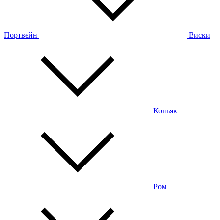
Портвейн
Виски
Коньяк
Ром