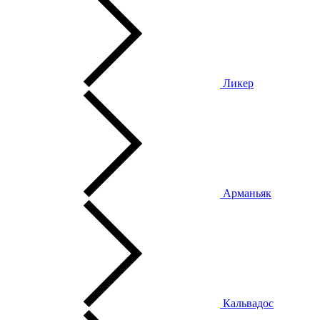
Ликер
Арманьяк
Кальвадос