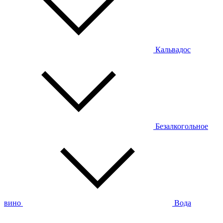
Кальвадос
Безалкогольное
вино
Вода