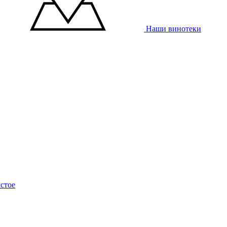
Наши винотеки
стое