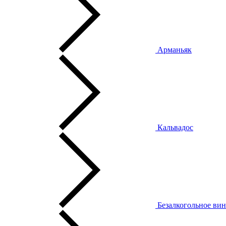
Арманьяк
Кальвадос
Безалкогольное ви