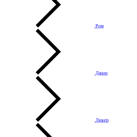
Ром
Джин
Ликер