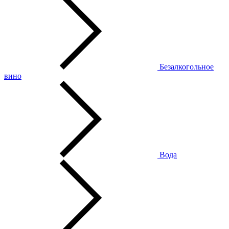
Безалкогольное
вино
Вода