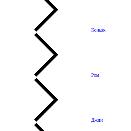
Коньяк
Ром
Джин