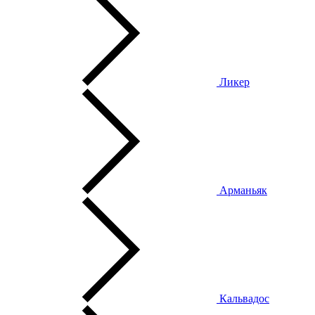
Ликер
Арманьяк
Кальвадос