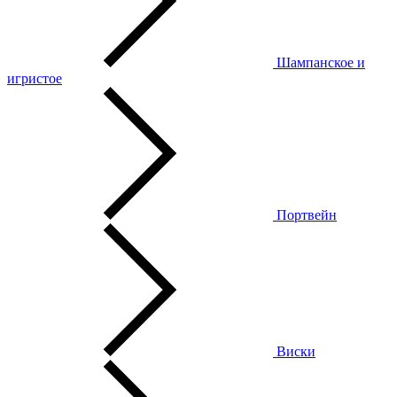
Шампанское и
игристое
Портвейн
Виски