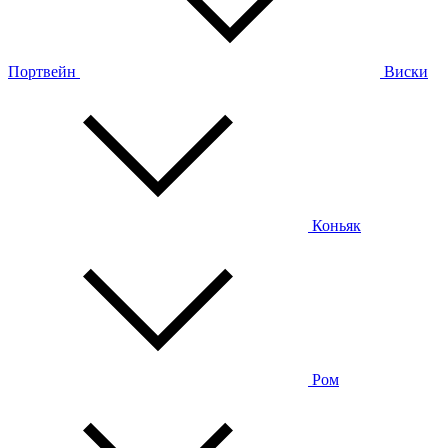
Портвейн
Виски
Коньяк
Ром