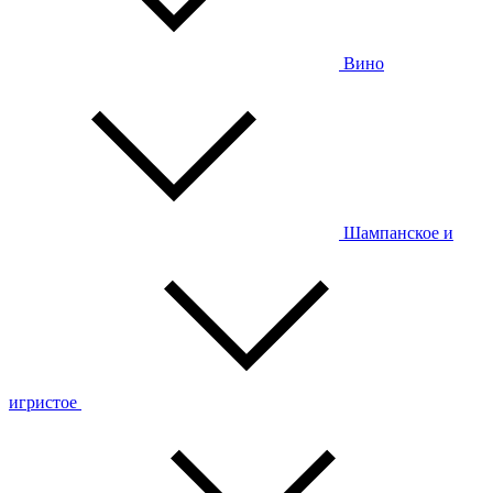
Вино
Шампанское и
игристое