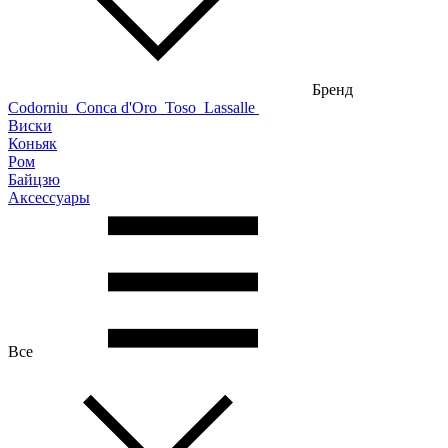
Бренд
Codorniu
Conca d'Oro
Toso
Lassalle
Виски
Коньяк
Ром
Байцзю
Аксессуары
Все