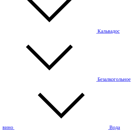
Кальвадос
Безалкогольное
вино
Вода