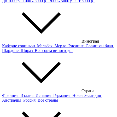
До 1000 р.
1000 - 3000 р.
3000 - 5000 р.
От 5000 р.
Виноград
Каберне совиньон
Мальбек
Мерло
Рислинг
Совиньон блан
Шардоне
Шираз
Все сорта винограда
Страна
Франция
Италия
Испания
Германия
Новая Зеландия
Австралия
Россия
Все страны