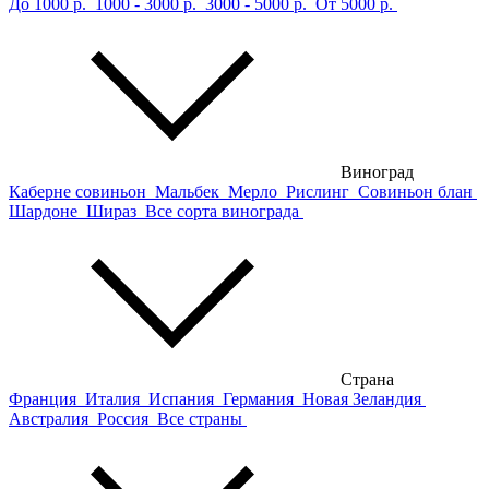
До 1000 р.
1000 - 3000 р.
3000 - 5000 р.
От 5000 р.
Виноград
Каберне совиньон
Мальбек
Мерло
Рислинг
Совиньон блан
Шардоне
Шираз
Все сорта винограда
Страна
Франция
Италия
Испания
Германия
Новая Зеландия
Австралия
Россия
Все страны