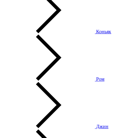
Коньяк
Ром
Джин