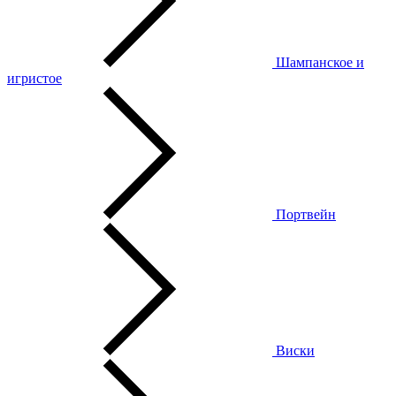
Шампанское и
игристое
Портвейн
Виски