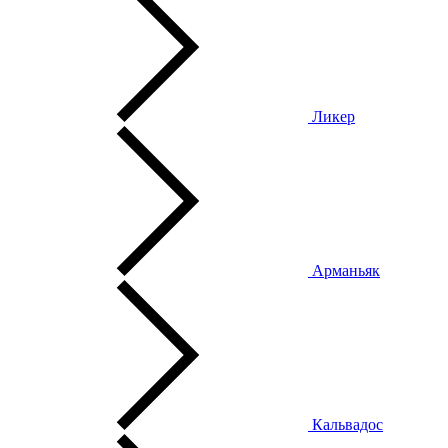
Ликер
Арманьяк
Кальвадос