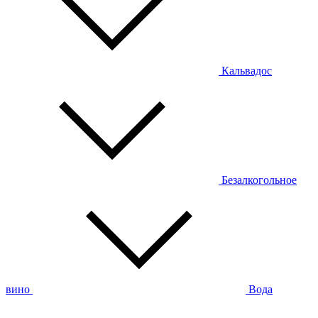
Кальвадос
Безалкогольное
вино
Вода