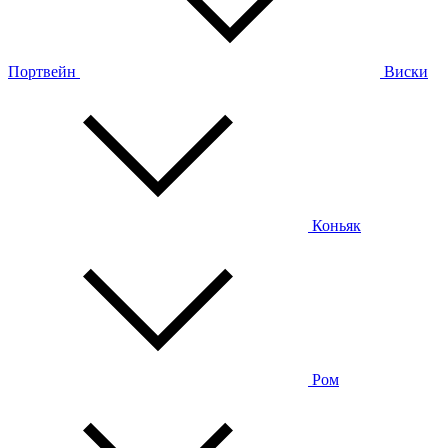
Портвейн
Виски
Коньяк
Ром