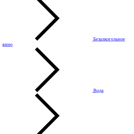
Безалкогольное
вино
Вода