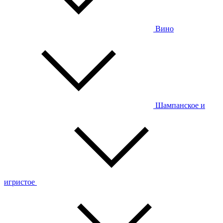
Вино
Шампанское и
игристое