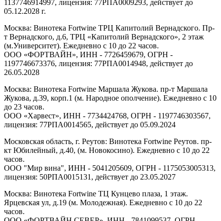
1137746914997, лицензия: 77РПА0009293, действует до
05.12.2028 г.
Москва: Винотека Fortwine ТРЦ Капитолий Вернадского. Пр-
т Вернадского, д.6, ТРЦ «Капитолий Вернадского», 2 этаж
(м.Университет). Ежедневно с 10 до 22 часов.
ООО «ФОРТВАЙН», ИНН - 7726459679, ОГРН -
1197746673376, лицензия: 77РПА0014948, действует до
26.05.2028
Москва: Винотека Fortwine Маршала Жукова. пр-т Маршала
Жукова, д.39, корп.1 (м. Народное ополчение). Ежедневно с 10
до 23 часов.
ООО «Харвест», ИНН - 7734424768, ОГРН - 1197746303567,
лицензия: 77РПА0014565, действует до 05.09.2024
Московская область, г. Реутов: Винотека Fortwine Реутов. пр-
кт Юбилейный, д.40, (м. Новокосино). Ежедневно с 10 до 22
часов.
ООО "Мир вина", ИНН - 5041205609, ОГРН - 1175053005313,
лицензия: 50РПА0015131, действует до 23.05.2027
Москва: Винотека Fortwine ТЦ Кунцево плаза, 1 этаж.
Ярцевская ул, д.19 (м. Молодежная). Ежедневно с 10 до 22
часов.
ООО «ФОРТВАЙН СЕВЕР», ИНН - 7841099537, ОГРН -