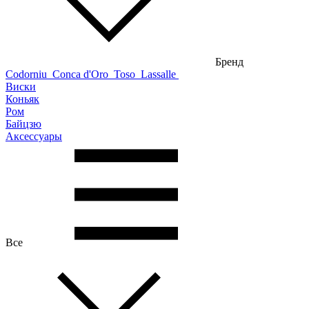
Бренд
Codorniu
Conca d'Oro
Toso
Lassalle
Виски
Коньяк
Ром
Байцзю
Аксессуары
Все