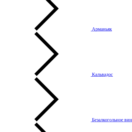
Арманьяк
Кальвадос
Безалкогольное ви