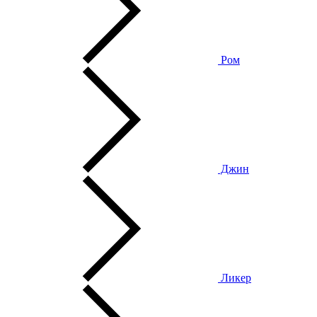
Ром
Джин
Ликер