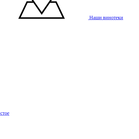
Наши винотеки
стое