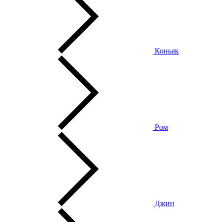
Коньяк
Ром
Джин