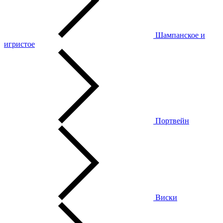
Шампанское и
игристое
Портвейн
Виски