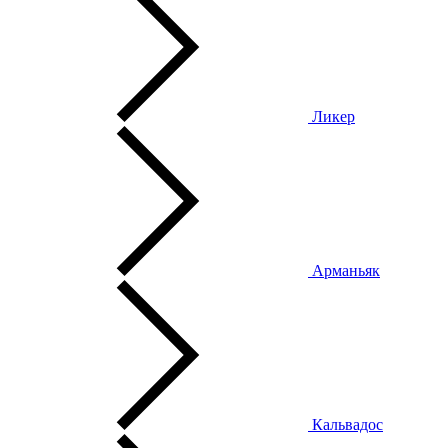
Ликер
Арманьяк
Кальвадос