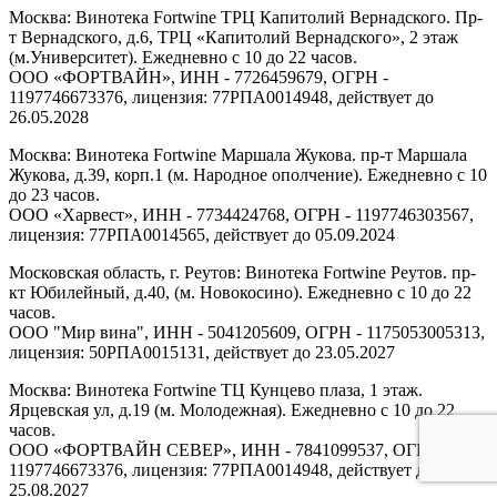
Москва: Винотека Fortwine ТРЦ Капитолий Вернадского. Пр-
т Вернадского, д.6, ТРЦ «Капитолий Вернадского», 2 этаж
(м.Университет). Ежедневно с 10 до 22 часов.
ООО «ФОРТВАЙН», ИНН - 7726459679, ОГРН -
1197746673376, лицензия: 77РПА0014948, действует до
26.05.2028
Москва: Винотека Fortwine Маршала Жукова. пр-т Маршала
Жукова, д.39, корп.1 (м. Народное ополчение). Ежедневно с 10
до 23 часов.
ООО «Харвест», ИНН - 7734424768, ОГРН - 1197746303567,
лицензия: 77РПА0014565, действует до 05.09.2024
Московская область, г. Реутов: Винотека Fortwine Реутов. пр-
кт Юбилейный, д.40, (м. Новокосино). Ежедневно с 10 до 22
часов.
ООО "Мир вина", ИНН - 5041205609, ОГРН - 1175053005313,
лицензия: 50РПА0015131, действует до 23.05.2027
Москва: Винотека Fortwine ТЦ Кунцево плаза, 1 этаж.
Ярцевская ул, д.19 (м. Молодежная). Ежедневно с 10 до 22
часов.
ООО «ФОРТВАЙН СЕВЕР», ИНН - 7841099537, ОГРН -
1197746673376, лицензия: 77РПА0014948, действует до
25.08.2027