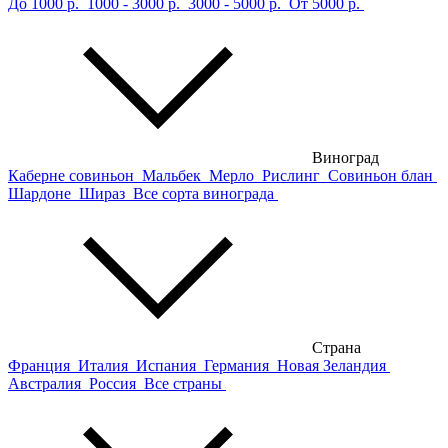
До 1000 р.
1000 - 3000 р.
3000 - 5000 р.
От 5000 р.
Виноград
Каберне совиньон
Мальбек
Мерло
Рислинг
Совиньон блан
Шардоне
Шираз
Все сорта винограда
Страна
Франция
Италия
Испания
Германия
Новая Зеландия
Австралия
Россия
Все страны