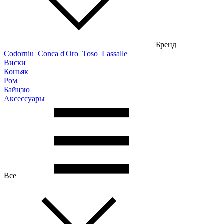
Бренд
Codorniu
Conca d'Oro
Toso
Lassalle
Виски
Коньяк
Ром
Байцзю
Аксессуары
Все