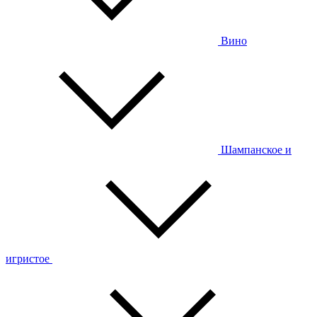
Вино
Шампанское и
игристое