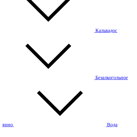
Кальвадос
Безалкогольное
вино
Вода