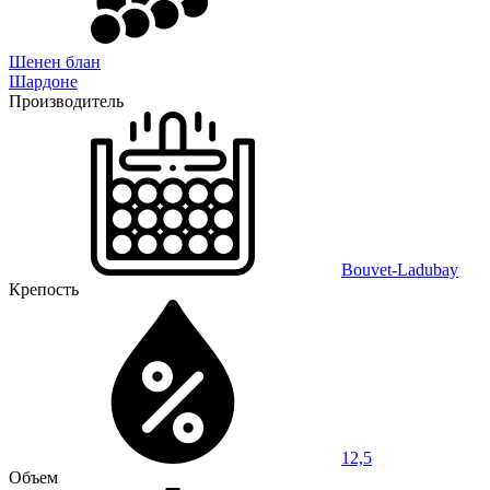
Шенен блан
Шардоне
Производитель
Bouvet-Ladubay
Крепость
12,5
Объем