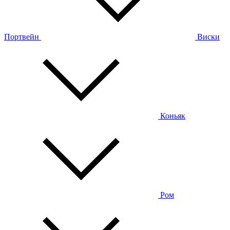
Портвейн
Виски
Коньяк
Ром