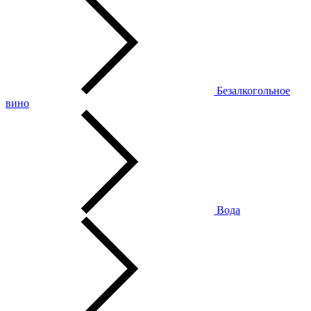
Безалкогольное
вино
Вода