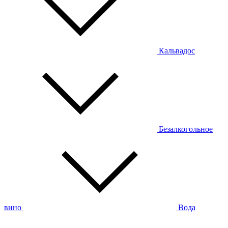
Кальвадос
Безалкогольное
вино
Вода