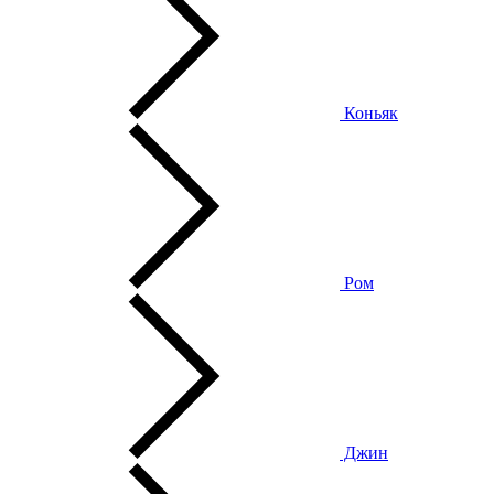
Коньяк
Ром
Джин