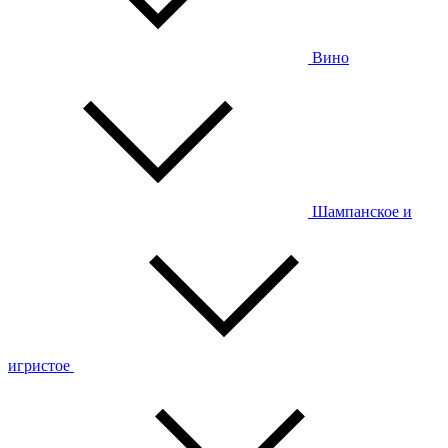
Вино
Шампанское и
игристое