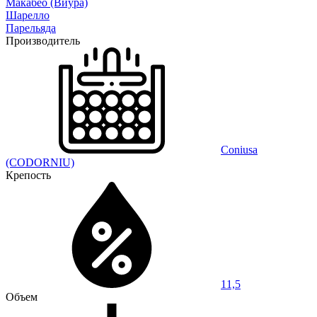
Макабео (Виура)
Шарелло
Парельяда
Производитель
Coniusa
(CODORNIU)
Крепость
11,5
Объем