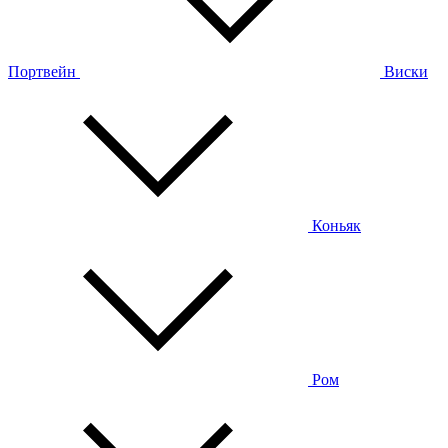
Портвейн
Виски
Коньяк
Ром