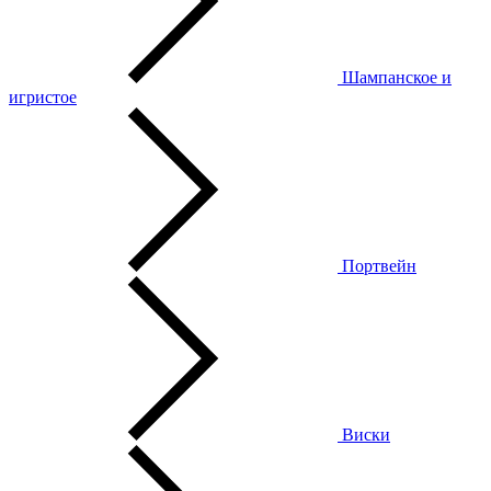
Шампанское и
игристое
Портвейн
Виски