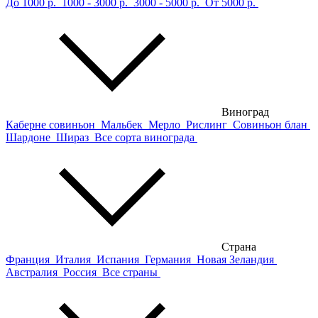
До 1000 р.
1000 - 3000 р.
3000 - 5000 р.
От 5000 р.
Виноград
Каберне совиньон
Мальбек
Мерло
Рислинг
Совиньон блан
Шардоне
Шираз
Все сорта винограда
Страна
Франция
Италия
Испания
Германия
Новая Зеландия
Австралия
Россия
Все страны