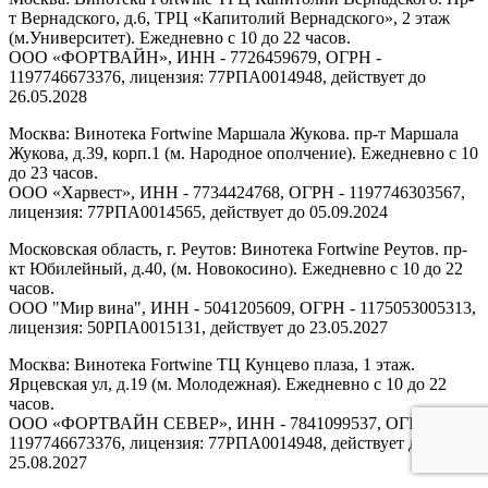
т Вернадского, д.6, ТРЦ «Капитолий Вернадского», 2 этаж
(м.Университет). Ежедневно с 10 до 22 часов.
ООО «ФОРТВАЙН», ИНН - 7726459679, ОГРН -
1197746673376, лицензия: 77РПА0014948, действует до
26.05.2028
Москва: Винотека Fortwine Маршала Жукова. пр-т Маршала
Жукова, д.39, корп.1 (м. Народное ополчение). Ежедневно с 10
до 23 часов.
ООО «Харвест», ИНН - 7734424768, ОГРН - 1197746303567,
лицензия: 77РПА0014565, действует до 05.09.2024
Московская область, г. Реутов: Винотека Fortwine Реутов. пр-
кт Юбилейный, д.40, (м. Новокосино). Ежедневно с 10 до 22
часов.
ООО "Мир вина", ИНН - 5041205609, ОГРН - 1175053005313,
лицензия: 50РПА0015131, действует до 23.05.2027
Москва: Винотека Fortwine ТЦ Кунцево плаза, 1 этаж.
Ярцевская ул, д.19 (м. Молодежная). Ежедневно с 10 до 22
часов.
ООО «ФОРТВАЙН СЕВЕР», ИНН - 7841099537, ОГРН -
1197746673376, лицензия: 77РПА0014948, действует до
25.08.2027