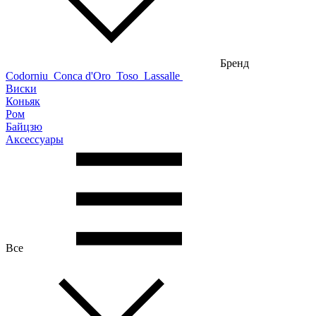
Бренд
Codorniu
Conca d'Oro
Toso
Lassalle
Виски
Коньяк
Ром
Байцзю
Аксессуары
Все