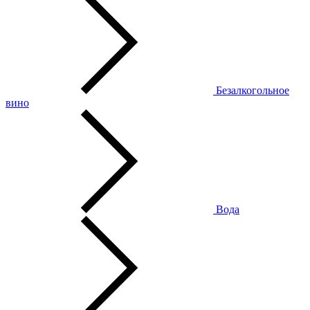
Безалкогольное
вино
Вода