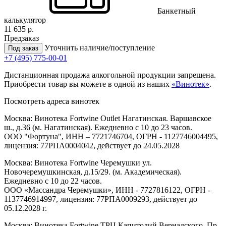
Банкетный
калькулятор
11 635 р.
Предзаказ
Уточнить наличие/поступление
Под заказ
+7 (495) 775-00-01
Дистанционная продажа алкогольной продукции запрещена.
Приобрести товар вы можете в одной из наших
«Винотек»
.
Посмотреть адреса винотек
Москва: Винотека Fortwine Outlet Нагатинская. Варшавское
ш., д.36 (м. Нагатинская). Ежедневно с 10 до 23 часов.
ООО "Фортуна", ИНН – 7721746704, ОГРН - 1127746004495,
лицензия: 77РПА0004042, действует до 24.05.2028
Москва: Винотека Fortwine Черемушки ул.
Новочеремушкинская, д.15/29. (м. Академическая).
Ежедневно с 10 до 22 часов.
ООО «Массандра Черемушки», ИНН - 7727816122, ОГРН -
1137746914997, лицензия: 77РПА0009293, действует до
05.12.2028 г.
Москва: Винотека Fortwine ТРЦ Капитолий Вернадского. Пр-