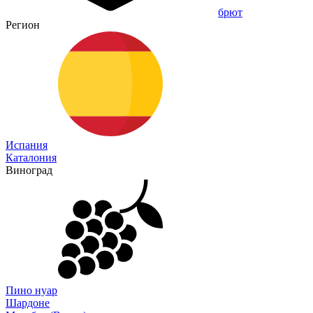
брют
Регион
Испания
Каталония
Виноград
Пино нуар
Шардоне