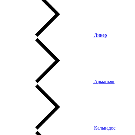
Ликер
Арманьяк
Кальвадос