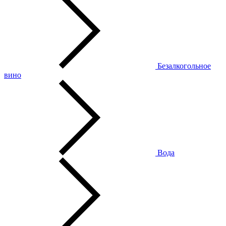
Безалкогольное
вино
Вода