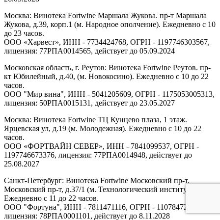
Москва: Винотека Fortwine Маршала Жукова. пр-т Маршала
Жукова, д.39, корп.1 (м. Народное ополчение). Ежедневно с 10
до 23 часов.
ООО «Харвест», ИНН - 7734424768, ОГРН - 1197746303567,
лицензия: 77РПА0014565, действует до 05.09.2024
Московская область, г. Реутов: Винотека Fortwine Реутов. пр-
кт Юбилейный, д.40, (м. Новокосино). Ежедневно с 10 до 22
часов.
ООО "Мир вина", ИНН - 5041205609, ОГРН - 1175053005313,
лицензия: 50РПА0015131, действует до 23.05.2027
Москва: Винотека Fortwine ТЦ Кунцево плаза, 1 этаж.
Ярцевская ул, д.19 (м. Молодежная). Ежедневно с 10 до 22
часов.
ООО «ФОРТВАЙН СЕВЕР», ИНН - 7841099537, ОГРН -
1197746673376, лицензия: 77РПА0014948, действует до
25.08.2027
Санкт-Петербург: Винотека Fortwine Московский пр-т.
Московский пр-т, д.37/1 (м. Технологический институт).
Ежедневно с 11 до 22 часов.
ООО "Фортуна", ИНН - 7811471116, ОГРН - 1107847277438,
лицензия: 78РПА0001101, действует до 8.11.2028