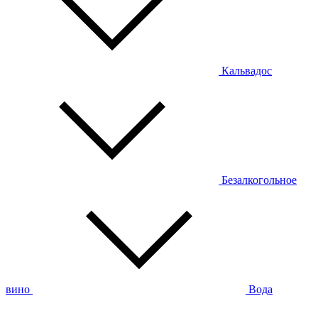
Кальвадос
Безалкогольное
вино
Вода