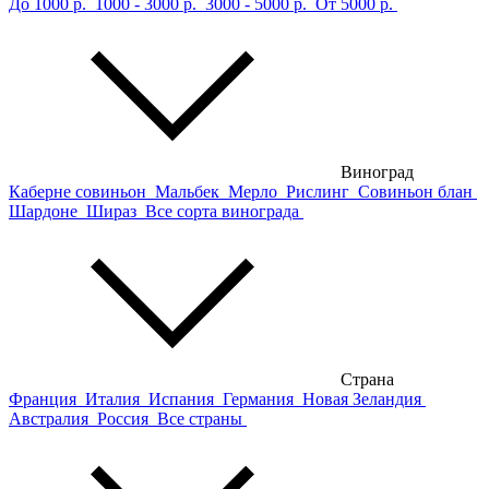
До 1000 р.
1000 - 3000 р.
3000 - 5000 р.
От 5000 р.
Виноград
Каберне совиньон
Мальбек
Мерло
Рислинг
Совиньон блан
Шардоне
Шираз
Все сорта винограда
Страна
Франция
Италия
Испания
Германия
Новая Зеландия
Австралия
Россия
Все страны