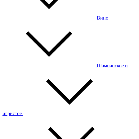
Вино
Шампанское и
игристое