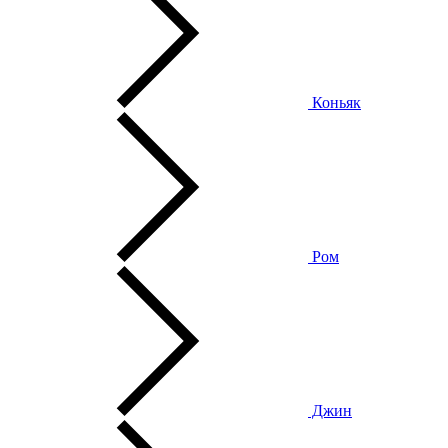
Коньяк
Ром
Джин