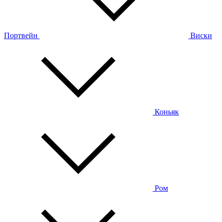
Портвейн
Виски
Коньяк
Ром