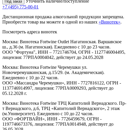
Уточнить наличие/поступление
Под заказ
+7 (495) 775-00-01
Дистанционная продажа алкогольной продукции запрещена.
Приобрести товар вы можете в одной из наших
«Винотек»
.
Посмотреть адреса винотек
Москва: Винотека Fortwine Outlet Нагатинская. Варшавское
ш., д.36 (м. Нагатинская). Ежедневно с 10 до 23 часов.
ООО "Фортуна", ИНН – 7721746704, ОГРН - 1127746004495,
лицензия: 77РПА0004042, действует до 24.05.2028
Москва: Винотека Fortwine Черемушки ул.
Новочеремушкинская, д.15/29. (м. Академическая).
Ежедневно с 10 до 22 часов.
ООО «Массандра Черемушки», ИНН - 7727816122, ОГРН -
1137746914997, лицензия: 77РПА0009293, действует до
05.12.2028 г.
Москва: Винотека Fortwine ТРЦ Капитолий Вернадского. Пр-
т Вернадского, д.6, ТРЦ «Капитолий Вернадского», 2 этаж
(м.Университет). Ежедневно с 10 до 22 часов.
ООО «ФОРТВАЙН», ИНН - 7726459679, ОГРН -
1197746673376, лицензия: 77РПА0014948, действует до
26.05.2028