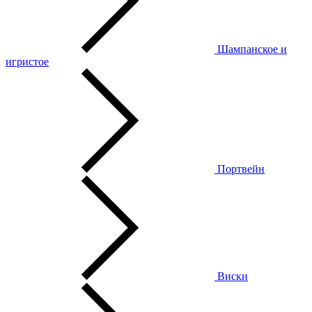
Шампанское и
игристое
Портвейн
Виски