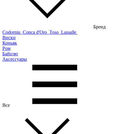
Бренд
Codorniu
Conca d'Oro
Toso
Lassalle
Виски
Коньяк
Ром
Байцзю
Аксессуары
Все