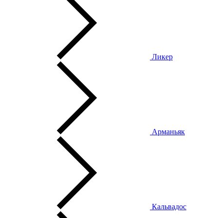
Ликер
Арманьяк
Кальвадос