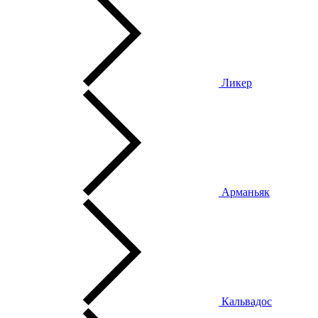
Ликер
Арманьяк
Кальвадос