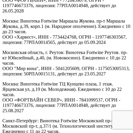
ООО «ФОРТВАЙН», ИНН - 7726459679, ОГРН -
1197746673376, лицензия: 77РПА0014948, действует до
26.05.2028
Москва: Винотека Fortwine Маршала Жукова. пр-т Маршала
Жукова, д.39, корп.1 (м. Народное ополчение). Ежедневно с 10
до 23 часов.
ООО «Харвест», ИНН - 7734424768, ОГРН - 1197746303567,
лицензия: 77РПА0014565, действует до 05.09.2024
Московская область, г. Реутов: Винотека Fortwine Реутов. пр-
кт Юбилейный, д.40, (м. Новокосино). Ежедневно с 10 до 22
часов.
ООО "Мир вина", ИНН - 5041205609, ОГРН - 1175053005313,
лицензия: 50РПА0015131, действует до 23.05.2027
Москва: Винотека Fortwine ТЦ Кунцево плаза, 1 этаж.
Ярцевская ул, д.19 (м. Молодежная). Ежедневно с 10 до 22
часов.
ООО «ФОРТВАЙН СЕВЕР», ИНН - 7841099537, ОГРН -
1197746673376, лицензия: 77РПА0014948, действует до
25.08.2027
Санкт-Петербург: Винотека Fortwine Московский пр-т.
Московский пр-т, д.37/1 (м. Технологический институт).
Ежедневно с 11 до 22 часов.