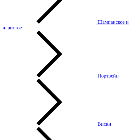
Шампанское и
игристое
Портвейн
Виски