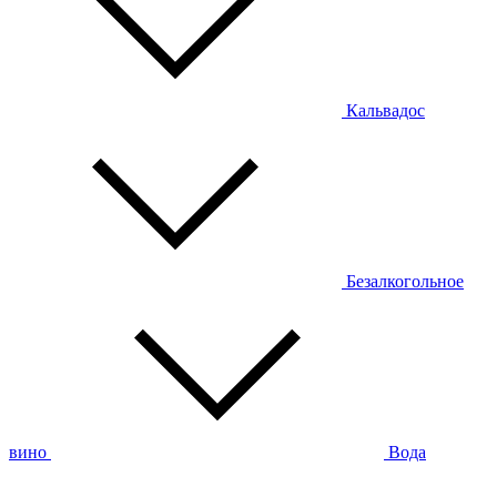
Кальвадос
Безалкогольное
вино
Вода