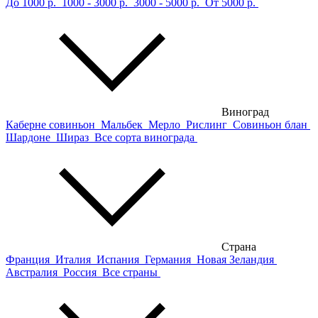
До 1000 р.
1000 - 3000 р.
3000 - 5000 р.
От 5000 р.
Виноград
Каберне совиньон
Мальбек
Мерло
Рислинг
Совиньон блан
Шардоне
Шираз
Все сорта винограда
Страна
Франция
Италия
Испания
Германия
Новая Зеландия
Австралия
Россия
Все страны