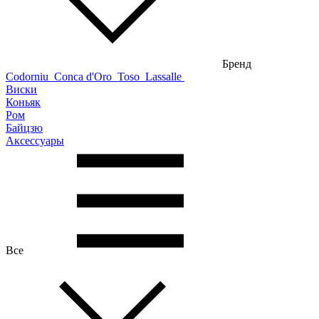
Бренд
Codorniu
Conca d'Oro
Toso
Lassalle
Виски
Коньяк
Ром
Байцзю
Аксессуары
Все