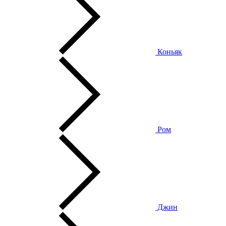
Коньяк
Ром
Джин