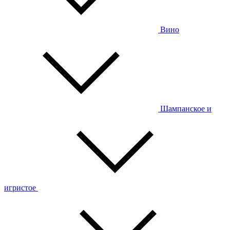
Вино
Шампанское и
игристое