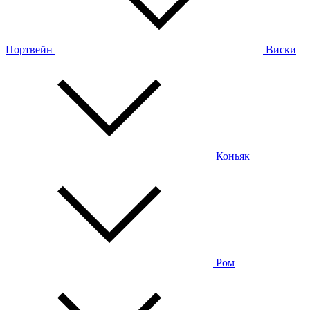
Портвейн
Виски
Коньяк
Ром