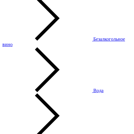
Безалкогольное
вино
Вода