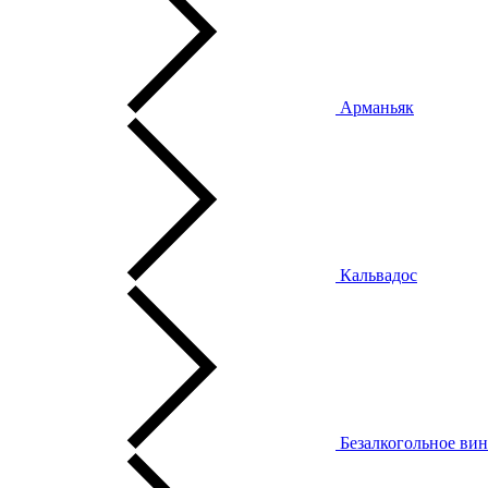
Арманьяк
Кальвадос
Безалкогольное ви