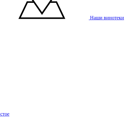
Наши винотеки
стое