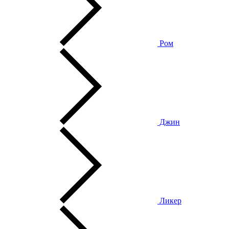
Ром
Джин
Ликер