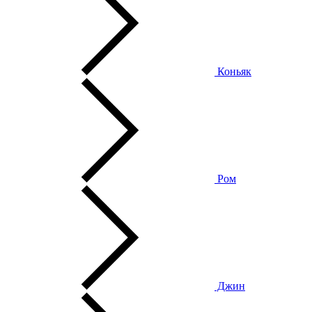
Коньяк
Ром
Джин