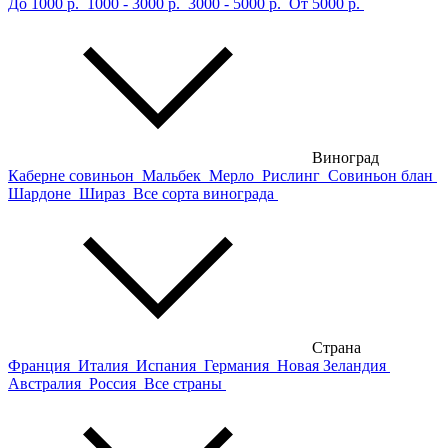
До 1000 р.
1000 - 3000 р.
3000 - 5000 р.
От 5000 р.
Виноград
Каберне совиньон
Мальбек
Мерло
Рислинг
Совиньон блан
Шардоне
Шираз
Все сорта винограда
Страна
Франция
Италия
Испания
Германия
Новая Зеландия
Австралия
Россия
Все страны