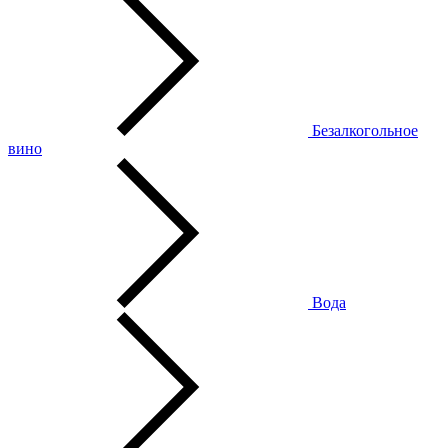
Безалкогольное
вино
Вода