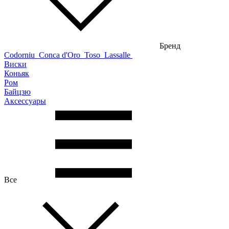
Бренд
Codorniu
Conca d'Oro
Toso
Lassalle
Виски
Коньяк
Ром
Байцзю
Аксессуары
Все