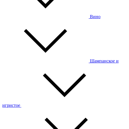
Вино
Шампанское и
игристое