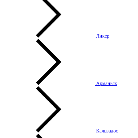
Ликер
Арманьяк
Кальвадос