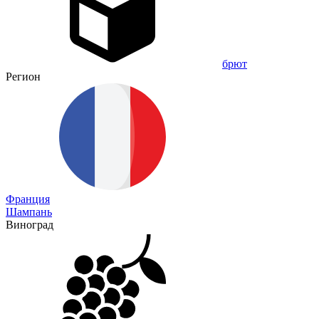
брют
Регион
Франция
Шампань
Виноград