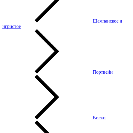
Шампанское и
игристое
Портвейн
Виски