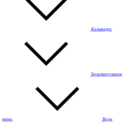
Кальвадос
Безалкогольное
вино
Вода