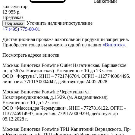
Банкетный
калькулятор
12 955 р.
Предзаказ
Уточнить наличие/поступление
Под заказ
+7 (495) 775-00-01
Дистанционная продажа алкогольной продукции запрещена.
Приобрести товар вы можете в одной из наших
«Винотек»
.
Посмотреть адреса винотек
Москва: Винотека Fortwine Outlet Нагатинская. Варшавское
ш., д.36 (м. Нагатинская). Ежедневно с 10 до 23 часов.
ООО "Фортуна", ИНН – 7721746704, ОГРН - 1127746004495,
лицензия: 77РПА0004042, действует до 24.05.2028
Москва: Винотека Fortwine Черемушки ул.
Новочеремушкинская, д.15/29. (м. Академическая).
Ежедневно с 10 до 22 часов.
ООО «Массандра Черемушки», ИНН - 7727816122, ОГРН -
1137746914997, лицензия: 77РПА0009293, действует до
05.12.2028 г.
Москва: Винотека Fortwine ТРЦ Капитолий Вернадского. Пр-
т Вернадского, д.6, ТРЦ «Капитолий Вернадского», 2 этаж