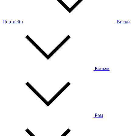
Портвейн
Виски
Коньяк
Ром