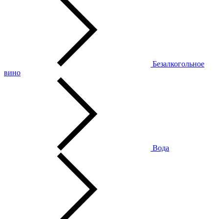
Безалкогольное
вино
Вода