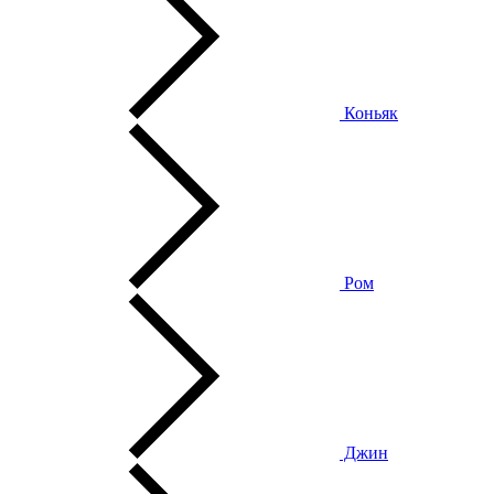
Коньяк
Ром
Джин