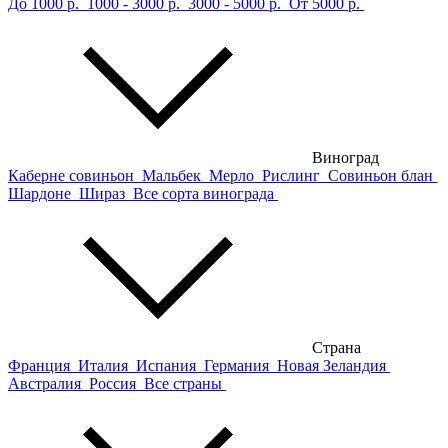
До 1000 р.
1000 - 3000 р.
3000 - 5000 р.
От 5000 р.
Виноград
Каберне совиньон
Мальбек
Мерло
Рислинг
Совиньон блан
Шардоне
Шираз
Все сорта винограда
Страна
Франция
Италия
Испания
Германия
Новая Зеландия
Австралия
Россия
Все страны