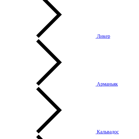
Ликер
Арманьяк
Кальвадос