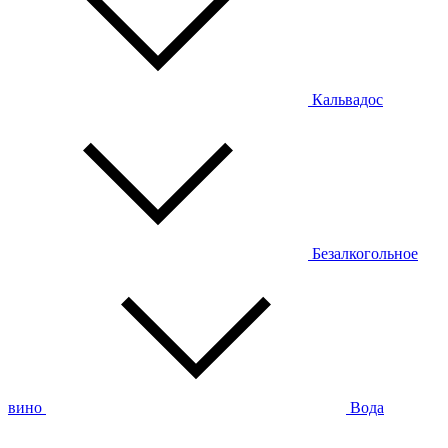
Кальвадос
Безалкогольное
вино
Вода