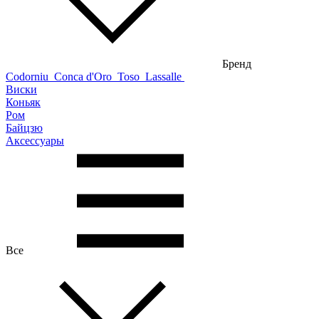
Бренд
Codorniu
Conca d'Oro
Toso
Lassalle
Виски
Коньяк
Ром
Байцзю
Аксессуары
Все