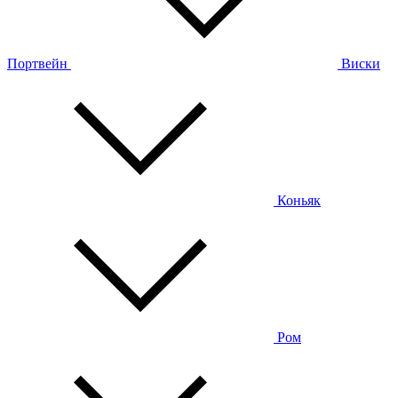
Портвейн
Виски
Коньяк
Ром