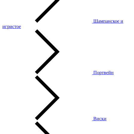
Шампанское и
игристое
Портвейн
Виски