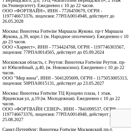
т Вернадского, д.6, ТРЦ «Капитолий Вернадского», 2 этаж
(м.Университет). Ежедневно с 10 до 22 часов.
ООО «ФОРТВАЙН», ИНН - 7726459679, ОГРН -
1197746673376, лицензия: 77РПА0014948, действует до
26.05.2028
Москва: Винотека Fortwine Маршала Жукова. пр-т Маршала
Жукова, д.39, корп.1 (м. Народное ополчение). Ежедневно с 10
до 23 часов.
ООО «Харвест», ИНН - 7734424768, ОГРН - 1197746303567,
лицензия: 77РПА0014565, действует до 05.09.2024
Московская область, г. Реутов: Винотека Fortwine Реутов. пр-
кт Юбилейный, д.40, (м. Новокосино). Ежедневно с 10 до 22
часов.
ООО "Мир вина", ИНН - 5041205609, ОГРН - 1175053005313,
лицензия: 50РПА0015131, действует до 23.05.2027
Москва: Винотека Fortwine ТЦ Кунцево плаза, 1 этаж.
Ярцевская ул, д.19 (м. Молодежная). Ежедневно с 10 до 22
часов.
ООО «ФОРТВАЙН СЕВЕР», ИНН - 7841099537, ОГРН -
1197746673376, лицензия: 77РПА0014948, действует до
25.08.2027
Санкт-Петербург: Винотека Fortwine Московский пр-т.