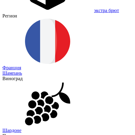
экстра брют
Регион
Франция
Шампань
Виноград
Шардоне