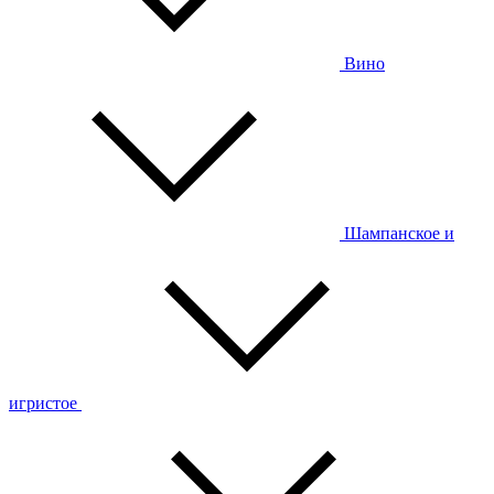
Вино
Шампанское и
игристое