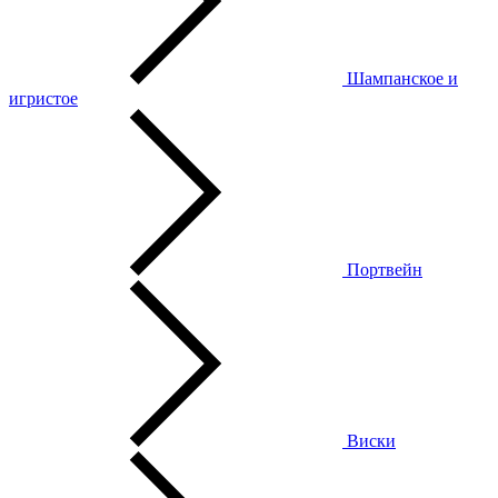
Шампанское и
игристое
Портвейн
Виски