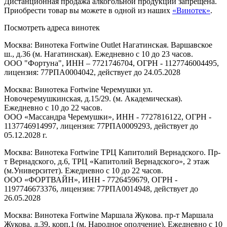
Дистанционная продажа алкогольной продукции запрещена.
Приобрести товар вы можете в одной из наших
«Винотек»
.
Посмотреть адреса винотек
Москва: Винотека Fortwine Outlet Нагатинская. Варшавское
ш., д.36 (м. Нагатинская). Ежедневно с 10 до 23 часов.
ООО "Фортуна", ИНН – 7721746704, ОГРН - 1127746004495,
лицензия: 77РПА0004042, действует до 24.05.2028
Москва: Винотека Fortwine Черемушки ул.
Новочеремушкинская, д.15/29. (м. Академическая).
Ежедневно с 10 до 22 часов.
ООО «Массандра Черемушки», ИНН - 7727816122, ОГРН -
1137746914997, лицензия: 77РПА0009293, действует до
05.12.2028 г.
Москва: Винотека Fortwine ТРЦ Капитолий Вернадского. Пр-
т Вернадского, д.6, ТРЦ «Капитолий Вернадского», 2 этаж
(м.Университет). Ежедневно с 10 до 22 часов.
ООО «ФОРТВАЙН», ИНН - 7726459679, ОГРН -
1197746673376, лицензия: 77РПА0014948, действует до
26.05.2028
Москва: Винотека Fortwine Маршала Жукова. пр-т Маршала
Жукова, д.39, корп.1 (м. Народное ополчение). Ежедневно с 10