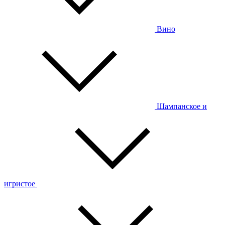
Вино
Шампанское и
игристое