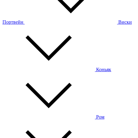
Портвейн
Виски
Коньяк
Ром