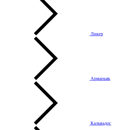
Ликер
Арманьяк
Кальвадос