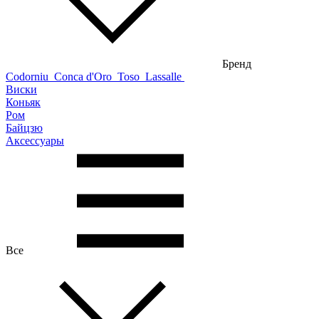
Бренд
Codorniu
Conca d'Oro
Toso
Lassalle
Виски
Коньяк
Ром
Байцзю
Аксессуары
Все