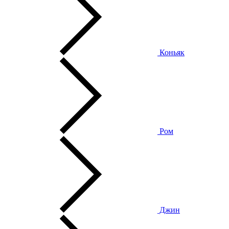
Коньяк
Ром
Джин