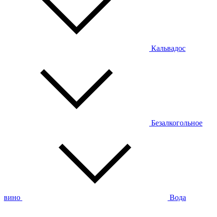
Кальвадос
Безалкогольное
вино
Вода