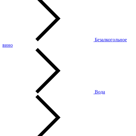
Безалкогольное
вино
Вода