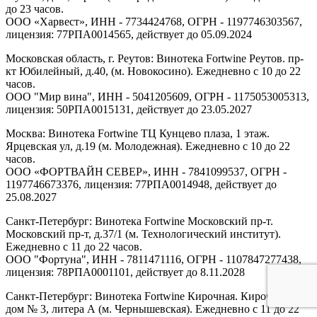
до 23 часов.
ООО «Харвест», ИНН - 7734424768, ОГРН - 1197746303567,
лицензия: 77РПА0014565, действует до 05.09.2024
Московская область, г. Реутов: Винотека Fortwine Реутов. пр-
кт Юбилейный, д.40, (м. Новокосино). Ежедневно с 10 до 22
часов.
ООО "Мир вина", ИНН - 5041205609, ОГРН - 1175053005313,
лицензия: 50РПА0015131, действует до 23.05.2027
Москва: Винотека Fortwine ТЦ Кунцево плаза, 1 этаж.
Ярцевская ул, д.19 (м. Молодежная). Ежедневно с 10 до 22
часов.
ООО «ФОРТВАЙН СЕВЕР», ИНН - 7841099537, ОГРН -
1197746673376, лицензия: 77РПА0014948, действует до
25.08.2027
Санкт-Петербург: Винотека Fortwine Московский пр-т.
Московский пр-т, д.37/1 (м. Технологический институт).
Ежедневно с 11 до 22 часов.
ООО "Фортуна", ИНН - 7811471116, ОГРН - 1107847277438,
лицензия: 78РПА0001101, действует до 8.11.2028
Санкт-Петербург: Винотека Fortwine Кирочная. Кирочная ул,
дом № 3, литера А (м. Чернышевская). Ежедневно с 11 до 22