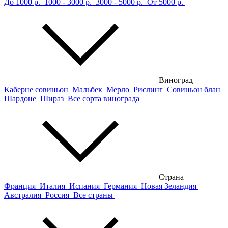
До 1000 р.
1000 - 3000 р.
3000 - 5000 р.
От 5000 р.
Виноград
Каберне совиньон
Мальбек
Мерло
Рислинг
Совиньон блан
Шардоне
Шираз
Все сорта винограда
Страна
Франция
Италия
Испания
Германия
Новая Зеландия
Австралия
Россия
Все страны