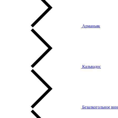
Арманьяк
Кальвадос
Безалкогольное ви