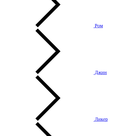
Ром
Джин
Ликер