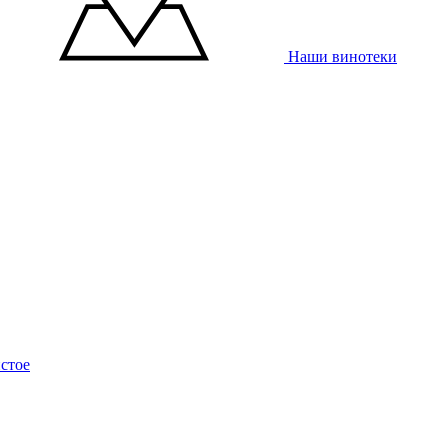
Наши винотеки
стое