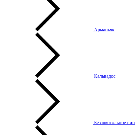
Арманьяк
Кальвадос
Безалкогольное ви