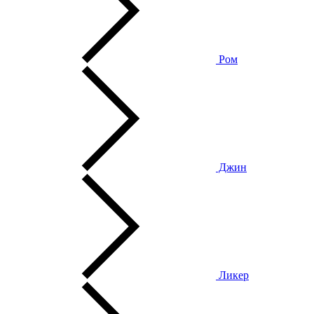
Ром
Джин
Ликер