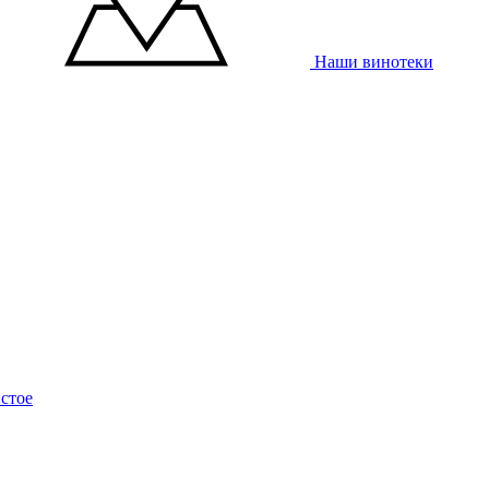
Наши винотеки
стое