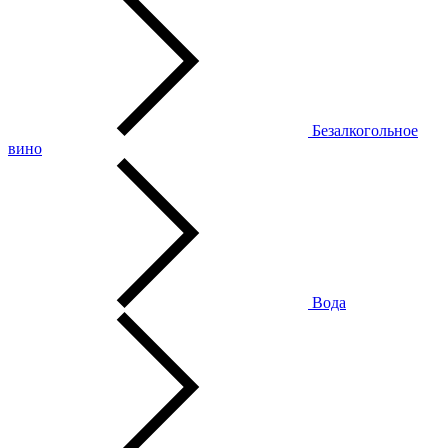
Безалкогольное
вино
Вода