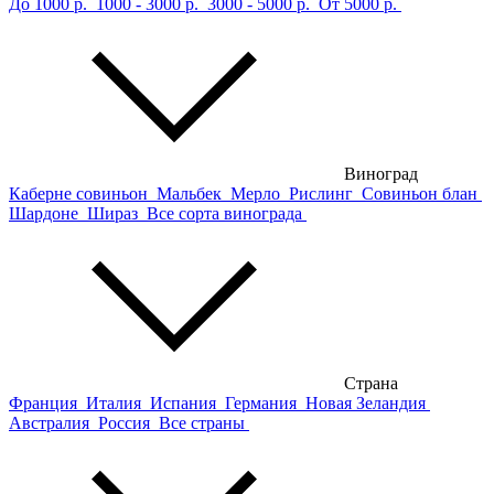
До 1000 р.
1000 - 3000 р.
3000 - 5000 р.
От 5000 р.
Виноград
Каберне совиньон
Мальбек
Мерло
Рислинг
Совиньон блан
Шардоне
Шираз
Все сорта винограда
Страна
Франция
Италия
Испания
Германия
Новая Зеландия
Австралия
Россия
Все страны