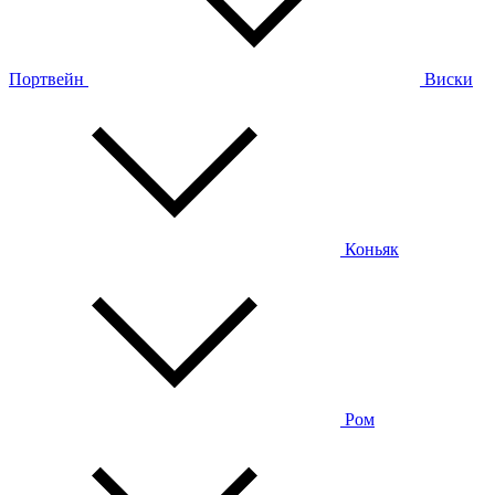
Портвейн
Виски
Коньяк
Ром