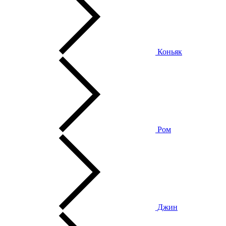
Коньяк
Ром
Джин