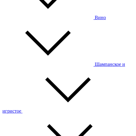
Вино
Шампанское и
игристое