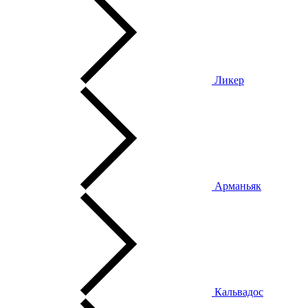
Ликер
Арманьяк
Кальвадос