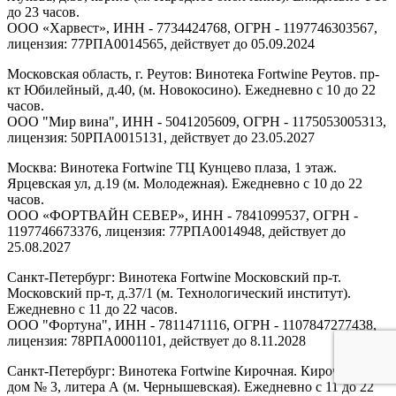
до 23 часов.
ООО «Харвест», ИНН - 7734424768, ОГРН - 1197746303567,
лицензия: 77РПА0014565, действует до 05.09.2024
Московская область, г. Реутов: Винотека Fortwine Реутов. пр-
кт Юбилейный, д.40, (м. Новокосино). Ежедневно с 10 до 22
часов.
ООО "Мир вина", ИНН - 5041205609, ОГРН - 1175053005313,
лицензия: 50РПА0015131, действует до 23.05.2027
Москва: Винотека Fortwine ТЦ Кунцево плаза, 1 этаж.
Ярцевская ул, д.19 (м. Молодежная). Ежедневно с 10 до 22
часов.
ООО «ФОРТВАЙН СЕВЕР», ИНН - 7841099537, ОГРН -
1197746673376, лицензия: 77РПА0014948, действует до
25.08.2027
Санкт-Петербург: Винотека Fortwine Московский пр-т.
Московский пр-т, д.37/1 (м. Технологический институт).
Ежедневно с 11 до 22 часов.
ООО "Фортуна", ИНН - 7811471116, ОГРН - 1107847277438,
лицензия: 78РПА0001101, действует до 8.11.2028
Санкт-Петербург: Винотека Fortwine Кирочная. Кирочная ул,
дом № 3, литера А (м. Чернышевская). Ежедневно с 11 до 22