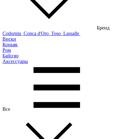
Бренд
Codorniu
Conca d'Oro
Toso
Lassalle
Виски
Коньяк
Ром
Байцзю
Аксессуары
Все