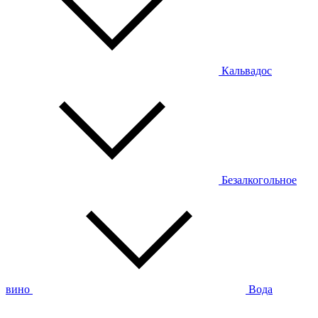
Кальвадос
Безалкогольное
вино
Вода