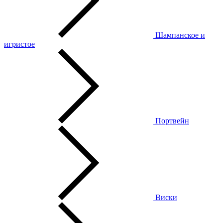
Шампанское и
игристое
Портвейн
Виски