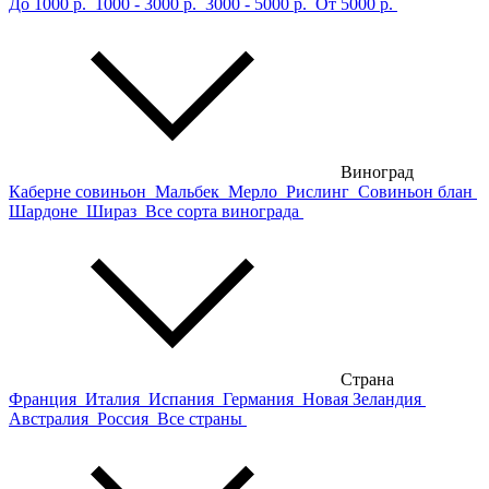
До 1000 р.
1000 - 3000 р.
3000 - 5000 р.
От 5000 р.
Виноград
Каберне совиньон
Мальбек
Мерло
Рислинг
Совиньон блан
Шардоне
Шираз
Все сорта винограда
Страна
Франция
Италия
Испания
Германия
Новая Зеландия
Австралия
Россия
Все страны