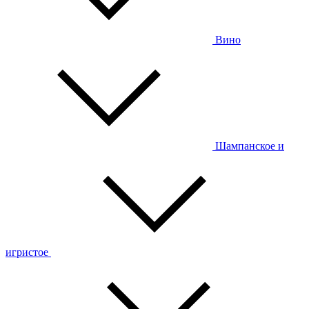
Вино
Шампанское и
игристое