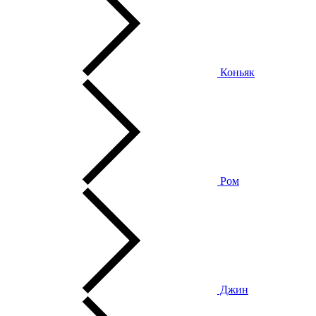
Коньяк
Ром
Джин