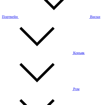
Портвейн
Виски
Коньяк
Ром