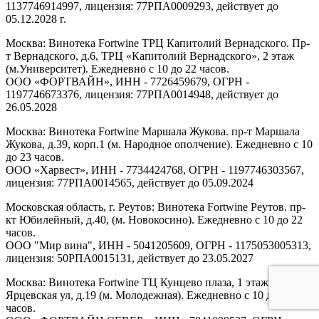
1137746914997, лицензия: 77РПА0009293, действует до
05.12.2028 г.
Москва: Винотека Fortwine ТРЦ Капитолий Вернадского. Пр-
т Вернадского, д.6, ТРЦ «Капитолий Вернадского», 2 этаж
(м.Университет). Ежедневно с 10 до 22 часов.
ООО «ФОРТВАЙН», ИНН - 7726459679, ОГРН -
1197746673376, лицензия: 77РПА0014948, действует до
26.05.2028
Москва: Винотека Fortwine Маршала Жукова. пр-т Маршала
Жукова, д.39, корп.1 (м. Народное ополчение). Ежедневно с 10
до 23 часов.
ООО «Харвест», ИНН - 7734424768, ОГРН - 1197746303567,
лицензия: 77РПА0014565, действует до 05.09.2024
Московская область, г. Реутов: Винотека Fortwine Реутов. пр-
кт Юбилейный, д.40, (м. Новокосино). Ежедневно с 10 до 22
часов.
ООО "Мир вина", ИНН - 5041205609, ОГРН - 1175053005313,
лицензия: 50РПА0015131, действует до 23.05.2027
Москва: Винотека Fortwine ТЦ Кунцево плаза, 1 этаж.
Ярцевская ул, д.19 (м. Молодежная). Ежедневно с 10 до 22
часов.