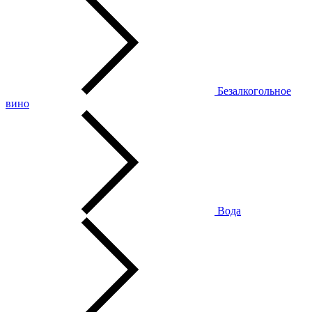
Безалкогольное
вино
Вода