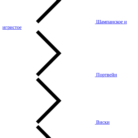
Шампанское и
игристое
Портвейн
Виски