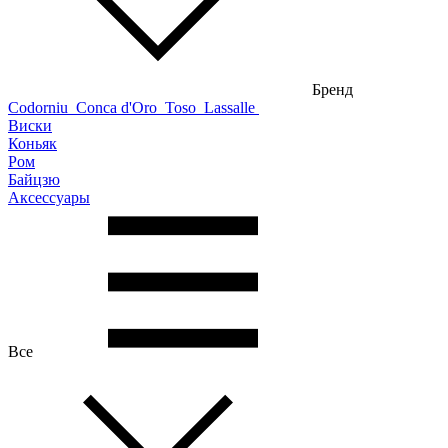
Бренд
Codorniu
Conca d'Oro
Toso
Lassalle
Виски
Коньяк
Ром
Байцзю
Аксессуары
Все