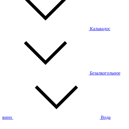
Кальвадос
Безалкогольное
вино
Вода