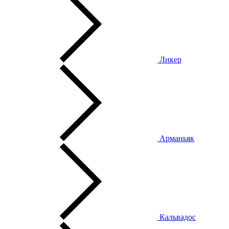
Ликер
Арманьяк
Кальвадос