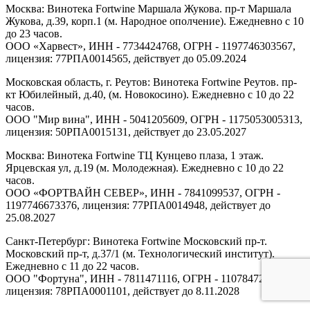
Москва: Винотека Fortwine Маршала Жукова. пр-т Маршала
Жукова, д.39, корп.1 (м. Народное ополчение). Ежедневно с 10
до 23 часов.
ООО «Харвест», ИНН - 7734424768, ОГРН - 1197746303567,
лицензия: 77РПА0014565, действует до 05.09.2024
Московская область, г. Реутов: Винотека Fortwine Реутов. пр-
кт Юбилейный, д.40, (м. Новокосино). Ежедневно с 10 до 22
часов.
ООО "Мир вина", ИНН - 5041205609, ОГРН - 1175053005313,
лицензия: 50РПА0015131, действует до 23.05.2027
Москва: Винотека Fortwine ТЦ Кунцево плаза, 1 этаж.
Ярцевская ул, д.19 (м. Молодежная). Ежедневно с 10 до 22
часов.
ООО «ФОРТВАЙН СЕВЕР», ИНН - 7841099537, ОГРН -
1197746673376, лицензия: 77РПА0014948, действует до
25.08.2027
Санкт-Петербург: Винотека Fortwine Московский пр-т.
Московский пр-т, д.37/1 (м. Технологический институт).
Ежедневно с 11 до 22 часов.
ООО "Фортуна", ИНН - 7811471116, ОГРН - 1107847277438,
лицензия: 78РПА0001101, действует до 8.11.2028