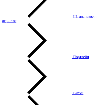
Шампанское и
игристое
Портвейн
Виски