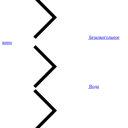
Безалкогольное
вино
Вода