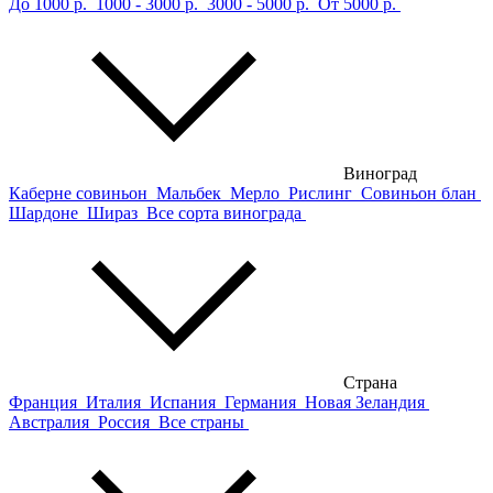
До 1000 р.
1000 - 3000 р.
3000 - 5000 р.
От 5000 р.
Виноград
Каберне совиньон
Мальбек
Мерло
Рислинг
Совиньон блан
Шардоне
Шираз
Все сорта винограда
Страна
Франция
Италия
Испания
Германия
Новая Зеландия
Австралия
Россия
Все страны