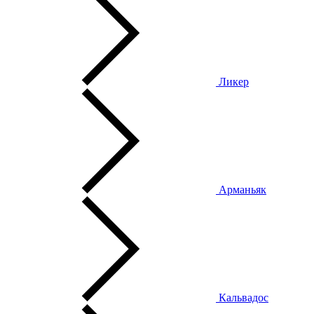
Ликер
Арманьяк
Кальвадос