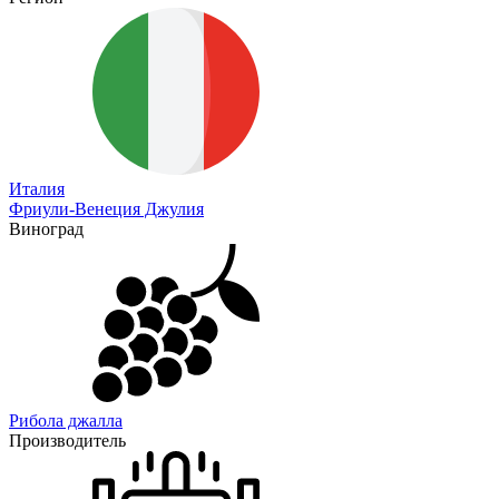
Италия
Фриули-Венеция Джулия
Виноград
Рибола джалла
Производитель