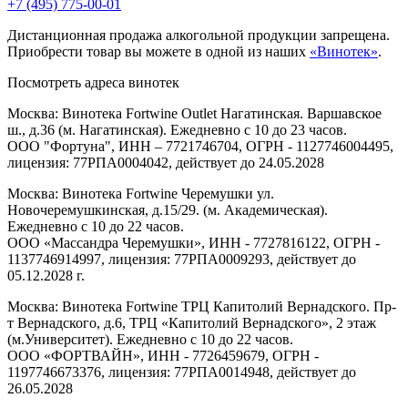
+7 (495) 775-00-01
Дистанционная продажа алкогольной продукции запрещена.
Приобрести товар вы можете в одной из наших
«Винотек»
.
Посмотреть адреса винотек
Москва: Винотека Fortwine Outlet Нагатинская. Варшавское
ш., д.36 (м. Нагатинская). Ежедневно с 10 до 23 часов.
ООО "Фортуна", ИНН – 7721746704, ОГРН - 1127746004495,
лицензия: 77РПА0004042, действует до 24.05.2028
Москва: Винотека Fortwine Черемушки ул.
Новочеремушкинская, д.15/29. (м. Академическая).
Ежедневно с 10 до 22 часов.
ООО «Массандра Черемушки», ИНН - 7727816122, ОГРН -
1137746914997, лицензия: 77РПА0009293, действует до
05.12.2028 г.
Москва: Винотека Fortwine ТРЦ Капитолий Вернадского. Пр-
т Вернадского, д.6, ТРЦ «Капитолий Вернадского», 2 этаж
(м.Университет). Ежедневно с 10 до 22 часов.
ООО «ФОРТВАЙН», ИНН - 7726459679, ОГРН -
1197746673376, лицензия: 77РПА0014948, действует до
26.05.2028