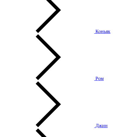
Коньяк
Ром
Джин