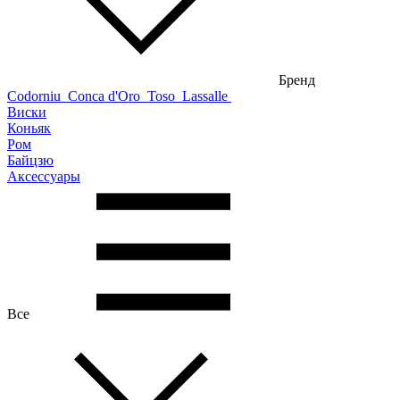
Бренд
Codorniu
Conca d'Oro
Toso
Lassalle
Виски
Коньяк
Ром
Байцзю
Аксессуары
Все