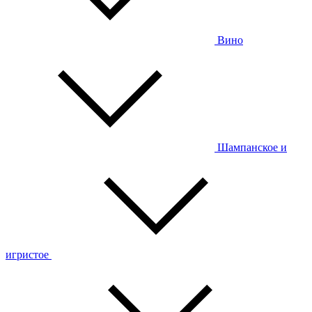
Вино
Шампанское и
игристое