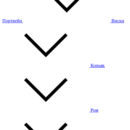
Портвейн
Виски
Коньяк
Ром