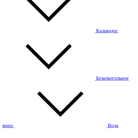
Кальвадос
Безалкогольное
вино
Вода