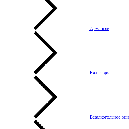
Арманьяк
Кальвадос
Безалкогольное ви