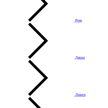
Ром
Джин
Ликер