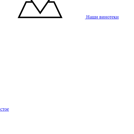
Наши винотеки
стое