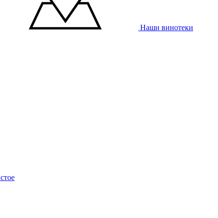
Наши винотеки
стое