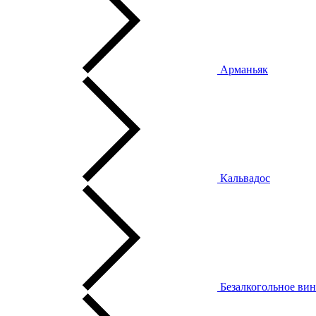
Арманьяк
Кальвадос
Безалкогольное ви