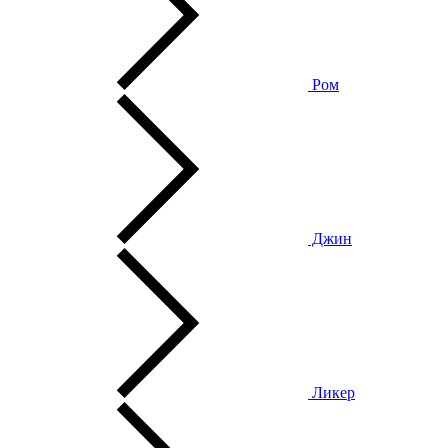
Ром
Джин
Ликер