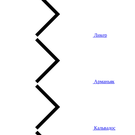
Ликер
Арманьяк
Кальвадос