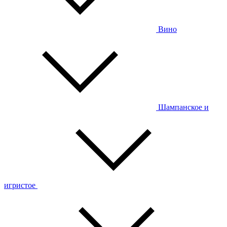
Вино
Шампанское и
игристое