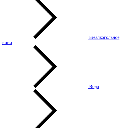
Безалкогольное
вино
Вода