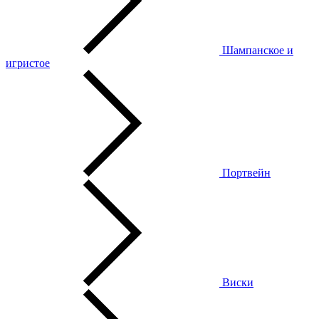
Шампанское и
игристое
Портвейн
Виски