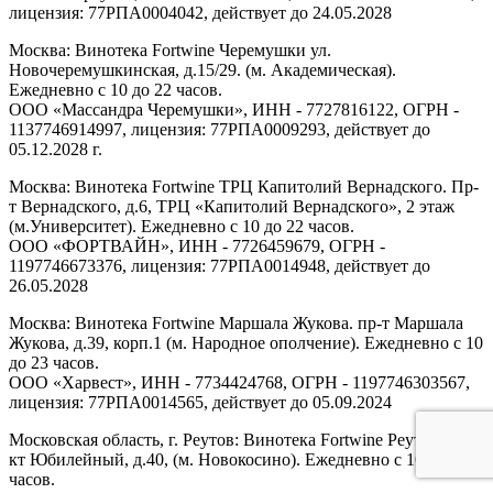
лицензия: 77РПА0004042, действует до 24.05.2028
Москва: Винотека Fortwine Черемушки ул.
Новочеремушкинская, д.15/29. (м. Академическая).
Ежедневно с 10 до 22 часов.
ООО «Массандра Черемушки», ИНН - 7727816122, ОГРН -
1137746914997, лицензия: 77РПА0009293, действует до
05.12.2028 г.
Москва: Винотека Fortwine ТРЦ Капитолий Вернадского. Пр-
т Вернадского, д.6, ТРЦ «Капитолий Вернадского», 2 этаж
(м.Университет). Ежедневно с 10 до 22 часов.
ООО «ФОРТВАЙН», ИНН - 7726459679, ОГРН -
1197746673376, лицензия: 77РПА0014948, действует до
26.05.2028
Москва: Винотека Fortwine Маршала Жукова. пр-т Маршала
Жукова, д.39, корп.1 (м. Народное ополчение). Ежедневно с 10
до 23 часов.
ООО «Харвест», ИНН - 7734424768, ОГРН - 1197746303567,
лицензия: 77РПА0014565, действует до 05.09.2024
Московская область, г. Реутов: Винотека Fortwine Реутов. пр-
кт Юбилейный, д.40, (м. Новокосино). Ежедневно с 10 до 22
часов.