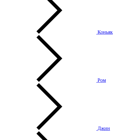
Коньяк
Ром
Джин