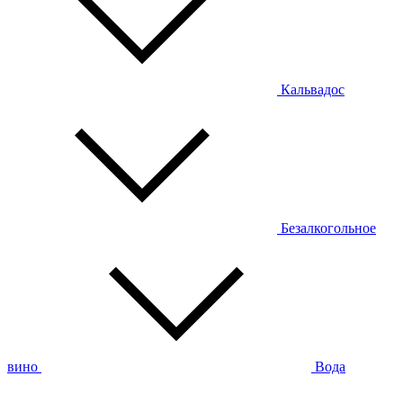
Кальвадос
Безалкогольное
вино
Вода