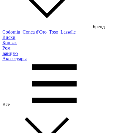
Бренд
Codorniu
Conca d'Oro
Toso
Lassalle
Виски
Коньяк
Ром
Байцзю
Аксессуары
Все