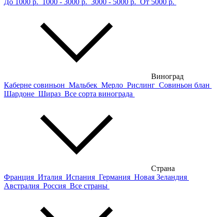
До 1000 р.
1000 - 3000 р.
3000 - 5000 р.
От 5000 р.
Виноград
Каберне совиньон
Мальбек
Мерло
Рислинг
Совиньон блан
Шардоне
Шираз
Все сорта винограда
Страна
Франция
Италия
Испания
Германия
Новая Зеландия
Австралия
Россия
Все страны