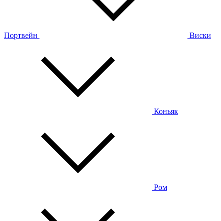
Портвейн
Виски
Коньяк
Ром