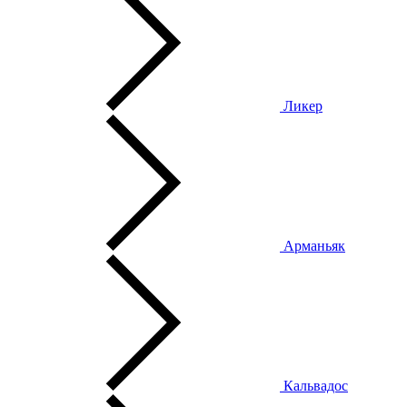
Ликер
Арманьяк
Кальвадос