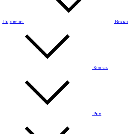
Портвейн
Виски
Коньяк
Ром