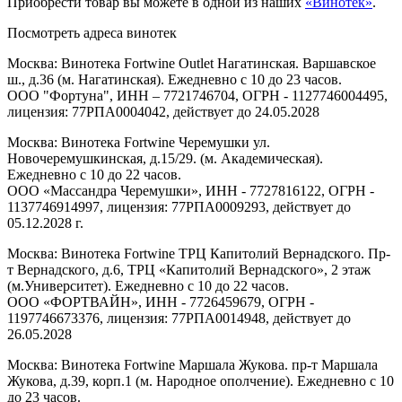
Приобрести товар вы можете в одной из наших
«Винотек»
.
Посмотреть адреса винотек
Москва: Винотека Fortwine Outlet Нагатинская. Варшавское
ш., д.36 (м. Нагатинская). Ежедневно с 10 до 23 часов.
ООО "Фортуна", ИНН – 7721746704, ОГРН - 1127746004495,
лицензия: 77РПА0004042, действует до 24.05.2028
Москва: Винотека Fortwine Черемушки ул.
Новочеремушкинская, д.15/29. (м. Академическая).
Ежедневно с 10 до 22 часов.
ООО «Массандра Черемушки», ИНН - 7727816122, ОГРН -
1137746914997, лицензия: 77РПА0009293, действует до
05.12.2028 г.
Москва: Винотека Fortwine ТРЦ Капитолий Вернадского. Пр-
т Вернадского, д.6, ТРЦ «Капитолий Вернадского», 2 этаж
(м.Университет). Ежедневно с 10 до 22 часов.
ООО «ФОРТВАЙН», ИНН - 7726459679, ОГРН -
1197746673376, лицензия: 77РПА0014948, действует до
26.05.2028
Москва: Винотека Fortwine Маршала Жукова. пр-т Маршала
Жукова, д.39, корп.1 (м. Народное ополчение). Ежедневно с 10
до 23 часов.