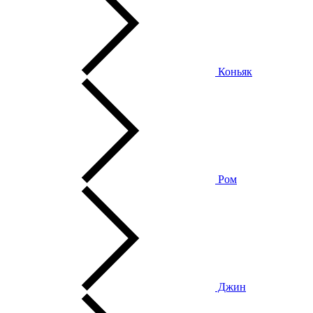
Коньяк
Ром
Джин