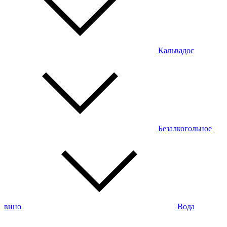
Кальвадос
Безалкогольное
вино
Вода