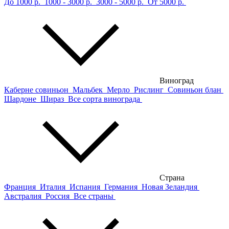
До 1000 р.
1000 - 3000 р.
3000 - 5000 р.
От 5000 р.
Виноград
Каберне совиньон
Мальбек
Мерло
Рислинг
Совиньон блан
Шардоне
Шираз
Все сорта винограда
Страна
Франция
Италия
Испания
Германия
Новая Зеландия
Австралия
Россия
Все страны