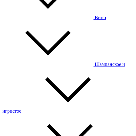
Вино
Шампанское и
игристое