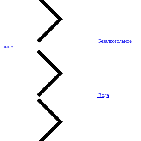
Безалкогольное
вино
Вода