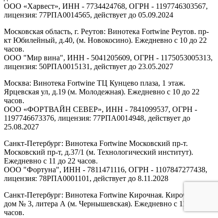
ООО «Харвест», ИНН - 7734424768, ОГРН - 1197746303567,
лицензия: 77РПА0014565, действует до 05.09.2024
Московская область, г. Реутов: Винотека Fortwine Реутов. пр-
кт Юбилейный, д.40, (м. Новокосино). Ежедневно с 10 до 22
часов.
ООО "Мир вина", ИНН - 5041205609, ОГРН - 1175053005313,
лицензия: 50РПА0015131, действует до 23.05.2027
Москва: Винотека Fortwine ТЦ Кунцево плаза, 1 этаж.
Ярцевская ул, д.19 (м. Молодежная). Ежедневно с 10 до 22
часов.
ООО «ФОРТВАЙН СЕВЕР», ИНН - 7841099537, ОГРН -
1197746673376, лицензия: 77РПА0014948, действует до
25.08.2027
Санкт-Петербург: Винотека Fortwine Московский пр-т.
Московский пр-т, д.37/1 (м. Технологический институт).
Ежедневно с 11 до 22 часов.
ООО "Фортуна", ИНН - 7811471116, ОГРН - 1107847277438,
лицензия: 78РПА0001101, действует до 8.11.2028
Санкт-Петербург: Винотека Fortwine Кирочная. Кирочная ул,
дом № 3, литера А (м. Чернышевская). Ежедневно с 11 до 22
часов.