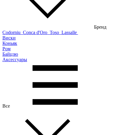
Бренд
Codorniu
Conca d'Oro
Toso
Lassalle
Виски
Коньяк
Ром
Байцзю
Аксессуары
Все