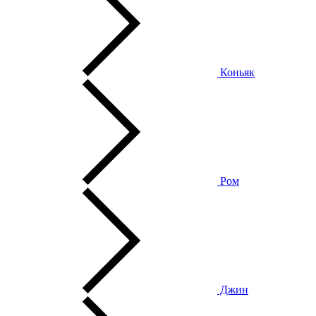
Коньяк
Ром
Джин