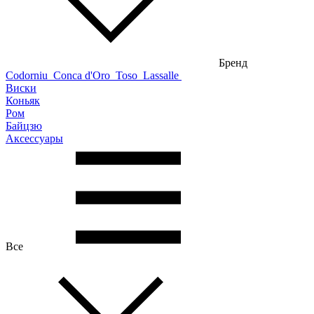
Бренд
Codorniu
Conca d'Oro
Toso
Lassalle
Виски
Коньяк
Ром
Байцзю
Аксессуары
Все