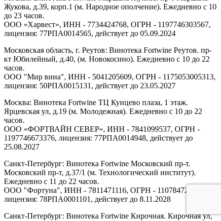
Жукова, д.39, корп.1 (м. Народное ополчение). Ежедневно с 10
до 23 часов.
ООО «Харвест», ИНН - 7734424768, ОГРН - 1197746303567,
лицензия: 77РПА0014565, действует до 05.09.2024
Московская область, г. Реутов: Винотека Fortwine Реутов. пр-
кт Юбилейный, д.40, (м. Новокосино). Ежедневно с 10 до 22
часов.
ООО "Мир вина", ИНН - 5041205609, ОГРН - 1175053005313,
лицензия: 50РПА0015131, действует до 23.05.2027
Москва: Винотека Fortwine ТЦ Кунцево плаза, 1 этаж.
Ярцевская ул, д.19 (м. Молодежная). Ежедневно с 10 до 22
часов.
ООО «ФОРТВАЙН СЕВЕР», ИНН - 7841099537, ОГРН -
1197746673376, лицензия: 77РПА0014948, действует до
25.08.2027
Санкт-Петербург: Винотека Fortwine Московский пр-т.
Московский пр-т, д.37/1 (м. Технологический институт).
Ежедневно с 11 до 22 часов.
ООО "Фортуна", ИНН - 7811471116, ОГРН - 1107847277438,
лицензия: 78РПА0001101, действует до 8.11.2028
Санкт-Петербург: Винотека Fortwine Кирочная. Кирочная ул,