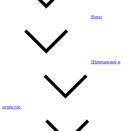
Вино
Шампанское и
игристое