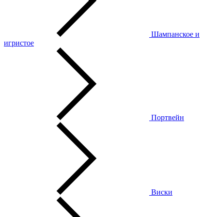
Шампанское и
игристое
Портвейн
Виски