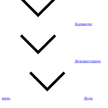
Кальвадос
Безалкогольное
вино
Вода