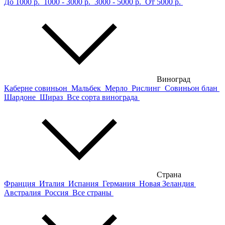
До 1000 р.
1000 - 3000 р.
3000 - 5000 р.
От 5000 р.
Виноград
Каберне совиньон
Мальбек
Мерло
Рислинг
Совиньон блан
Шардоне
Шираз
Все сорта винограда
Страна
Франция
Италия
Испания
Германия
Новая Зеландия
Австралия
Россия
Все страны