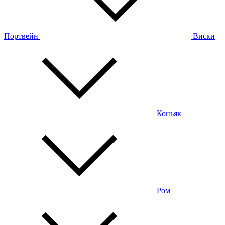
Портвейн
Виски
Коньяк
Ром