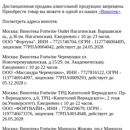
Дистанционная продажа алкогольной продукции запрещена.
Приобрести товар вы можете в одной из наших
«Винотек»
.
Посмотреть адреса винотек
Москва: Винотека Fortwine Outlet Нагатинская. Варшавское
ш., д.36 (м. Нагатинская). Ежедневно с 10 до 23 часов.
ООО "Фортуна", ИНН – 7721746704, ОГРН - 1127746004495,
лицензия: 77РПА0004042, действует до 24.05.2028
Москва: Винотека Fortwine Черемушки ул.
Новочеремушкинская, д.15/29. (м. Академическая).
Ежедневно с 10 до 22 часов.
ООО «Массандра Черемушки», ИНН - 7727816122, ОГРН -
1137746914997, лицензия: 77РПА0009293, действует до
05.12.2028 г.
Москва: Винотека Fortwine ТРЦ Капитолий Вернадского. Пр-
т Вернадского, д.6, ТРЦ «Капитолий Вернадского», 2 этаж
(м.Университет). Ежедневно с 10 до 22 часов.
ООО «ФОРТВАЙН», ИНН - 7726459679, ОГРН -
1197746673376, лицензия: 77РПА0014948, действует до
26.05.2028
Москва: Винотека Fortwine Маршала Жукова. пр-т Маршала