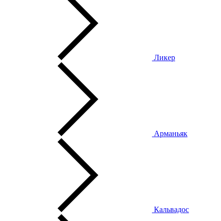
Ликер
Арманьяк
Кальвадос