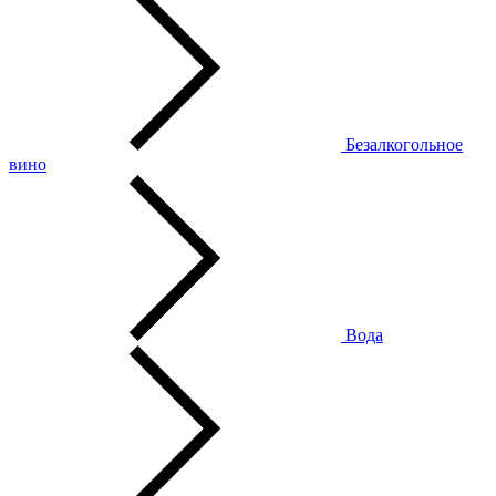
Безалкогольное
вино
Вода