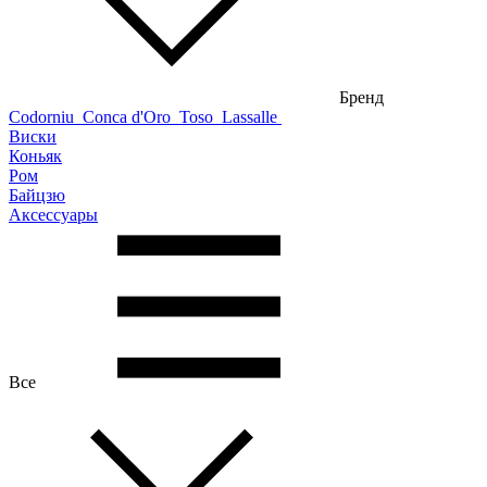
Бренд
Codorniu
Conca d'Oro
Toso
Lassalle
Виски
Коньяк
Ром
Байцзю
Аксессуары
Все