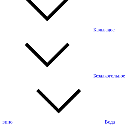
Кальвадос
Безалкогольное
вино
Вода