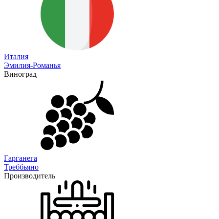
Италия
Эмилия-Романья
Виноград
Гарганега
Треббьяно
Производитель