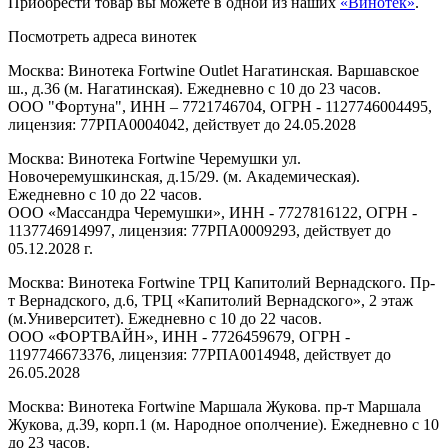
Приобрести товар вы можете в одной из наших
«Винотек»
.
Посмотреть адреса винотек
Москва: Винотека Fortwine Outlet Нагатинская. Варшавское
ш., д.36 (м. Нагатинская). Ежедневно с 10 до 23 часов.
ООО "Фортуна", ИНН – 7721746704, ОГРН - 1127746004495,
лицензия: 77РПА0004042, действует до 24.05.2028
Москва: Винотека Fortwine Черемушки ул.
Новочеремушкинская, д.15/29. (м. Академическая).
Ежедневно с 10 до 22 часов.
ООО «Массандра Черемушки», ИНН - 7727816122, ОГРН -
1137746914997, лицензия: 77РПА0009293, действует до
05.12.2028 г.
Москва: Винотека Fortwine ТРЦ Капитолий Вернадского. Пр-
т Вернадского, д.6, ТРЦ «Капитолий Вернадского», 2 этаж
(м.Университет). Ежедневно с 10 до 22 часов.
ООО «ФОРТВАЙН», ИНН - 7726459679, ОГРН -
1197746673376, лицензия: 77РПА0014948, действует до
26.05.2028
Москва: Винотека Fortwine Маршала Жукова. пр-т Маршала
Жукова, д.39, корп.1 (м. Народное ополчение). Ежедневно с 10
до 23 часов.