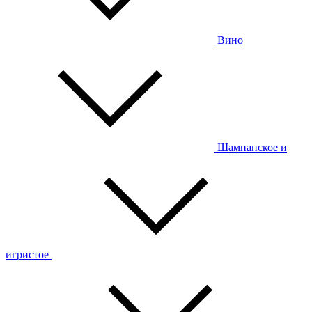
Вино
Шампанское и
игристое