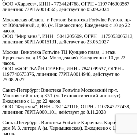
ООО «Харвест», ИНН - 7734424768, ОГРН - 1197746303567,
лицензия: 77РПА0014565, действует до 05.09.2024
Московская область, г. Реутов: Винотека Fortwine Реутов. пр-
кт Юбилейный, д.40, (м. Новокосино). Ежедневно с 10 до 22
часов.
ООО "Мир вина", ИНН - 5041205609, ОГРН - 1175053005313,
лицензия: 50РПА0015131, действует до 23.05.2027
Москва: Винотека Fortwine ТЦ Кунцево плаза, 1 этаж.
Ярцевская ул, д.19 (м. Молодежная). Ежедневно с 10 до 22
часов.
ООО «ФОРТВАЙН СЕВЕР», ИНН - 7841099537, ОГРН -
1197746673376, лицензия: 77РПА0014948, действует до
25.08.2027
Санкт-Петербург: Винотека Fortwine Московский пр-т.
Московский пр-т, д.37/1 (м. Технологический институт).
Ежедневно с 11 до 22 часов.
ООО "Фортуна", ИНН - 7811471116, ОГРН - 1107847277438,
лицензия: 78РПА0001101, действует до 8.11.2028
Санкт-Петербург: Винотека Fortwine Кирочная. Кирочная ул,
дом № 3, литера А (м. Чернышевская). Ежедневно с 11 до 22
часов.