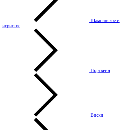
Шампанское и
игристое
Портвейн
Виски