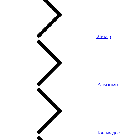
Ликер
Арманьяк
Кальвадос