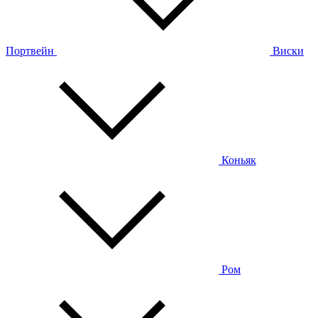
Портвейн
Виски
Коньяк
Ром