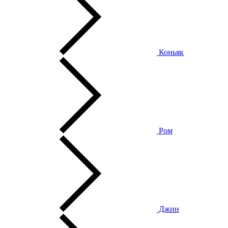
Коньяк
Ром
Джин