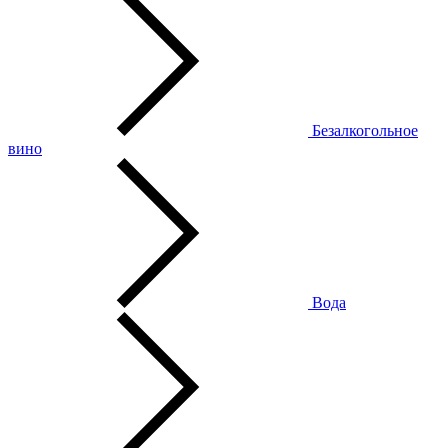
Безалкогольное
вино
Вода