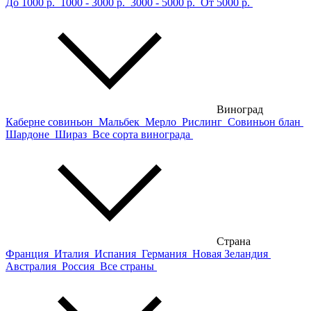
До 1000 р.
1000 - 3000 р.
3000 - 5000 р.
От 5000 р.
Виноград
Каберне совиньон
Мальбек
Мерло
Рислинг
Совиньон блан
Шардоне
Шираз
Все сорта винограда
Страна
Франция
Италия
Испания
Германия
Новая Зеландия
Австралия
Россия
Все страны