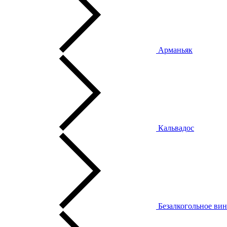
Арманьяк
Кальвадос
Безалкогольное ви