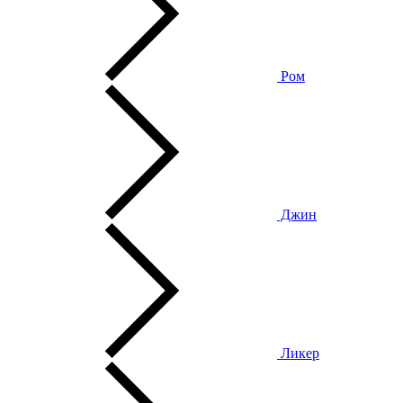
Ром
Джин
Ликер