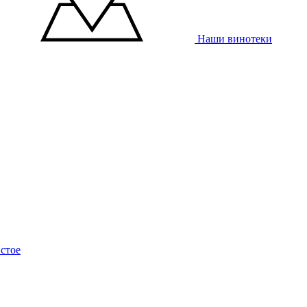
Наши винотеки
стое