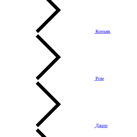
Коньяк
Ром
Джин