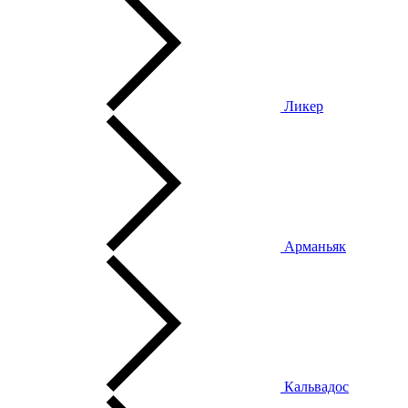
Ликер
Арманьяк
Кальвадос