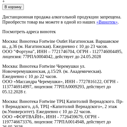
+
В корзину
Дистанционная продажа алкогольной продукции запрещена.
Приобрести товар вы можете в одной из наших
«Винотек»
.
Посмотреть адреса винотек
Москва: Винотека Fortwine Outlet Нагатинская. Варшавское
ш., д.36 (м. Нагатинская). Ежедневно с 10 до 23 часов.
ООО "Фортуна", ИНН – 7721746704, ОГРН - 1127746004495,
лицензия: 77РПА0004042, действует до 24.05.2028
Москва: Винотека Fortwine Черемушки ул.
Новочеремушкинская, д.15/29. (м. Академическая).
Ежедневно с 10 до 22 часов.
ООО «Массандра Черемушки», ИНН - 7727816122, ОГРН -
1137746914997, лицензия: 77РПА0009293, действует до
05.12.2028 г.
Москва: Винотека Fortwine ТРЦ Капитолий Вернадского. Пр-
т Вернадского, д.6, ТРЦ «Капитолий Вернадского», 2 этаж
(м.Университет). Ежедневно с 10 до 22 часов.
ООО «ФОРТВАЙН», ИНН - 7726459679, ОГРН -
1197746673376, лицензия: 77РПА0014948, действует до
26.05.2028