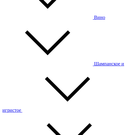
Вино
Шампанское и
игристое