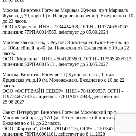
Москва: Винотека Fortwine Маршала Жукова. пр-т Маршала
Жукова, д.39, корп.1 (м. Народное ополчение). Ежедневно с 10
до 23 часов.
ООО «Харвест», ИНН - 7734424768, ОГРН - 1197746303567,
лицензия: 77РПА0014565, действует до 05.09.2024
Московская область, г. Реутов: Винотека Fortwine Реутов. пр-
кт Юбилейный, д.40, (м. Новокосино). Ежедневно с 10 до 22
часов.
ООО "Мир вина", ИНН - 5041205609, ОГРН - 1175053005313,
лицензия: 50РПА0015131, действует до 23.05.2027
Москва: Винотека Fortwine ТЦ Кунцево плаза, 1 этаж.
Ярцевская ул, д.19 (м. Молодежная). Ежедневно с 10 до 22
часов.
ООО «ФОРТВАЙН СЕВЕР», ИНН - 7841099537, ОГРН -
1197746673376, лицензия: 77РПА0014948, действует до
25.08.2027
Санкт-Петербург: Винотека Fortwine Московский пр-т.
Московский пр-т, д.37/1 (м. Технологический институт).
Ежедневно с 11 до 22 часов.
ООО "Фортуна", ИНН - 7811471116, ОГРН - 1107847277438,
лицензия: 78РПА0001101, действует до 8.11.2028