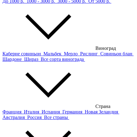
До 1000 р.
1000 - 3000 р.
3000 - 5000 р.
От 5000 р.
Виноград
Каберне совиньон
Мальбек
Мерло
Рислинг
Совиньон блан
Шардоне
Шираз
Все сорта винограда
Страна
Франция
Италия
Испания
Германия
Новая Зеландия
Австралия
Россия
Все страны