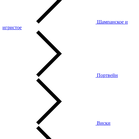
Шампанское и
игристое
Портвейн
Виски