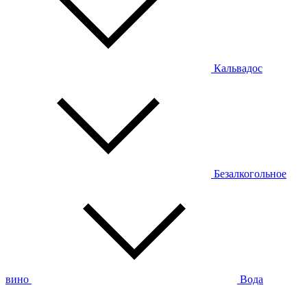
Кальвадос
Безалкогольное
вино
Вода