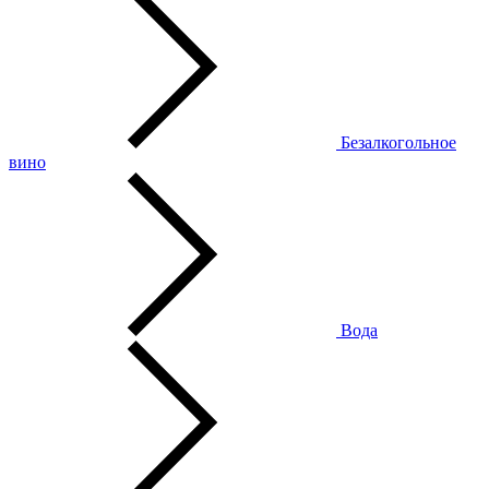
Безалкогольное
вино
Вода