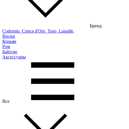
Бренд
Codorniu
Conca d'Oro
Toso
Lassalle
Виски
Коньяк
Ром
Байцзю
Аксессуары
Все