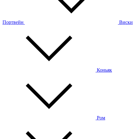
Портвейн
Виски
Коньяк
Ром