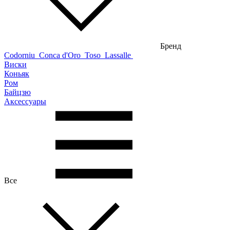
Бренд
Codorniu
Conca d'Oro
Toso
Lassalle
Виски
Коньяк
Ром
Байцзю
Аксессуары
Все