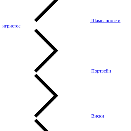
Шампанское и
игристое
Портвейн
Виски