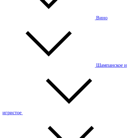
Вино
Шампанское и
игристое