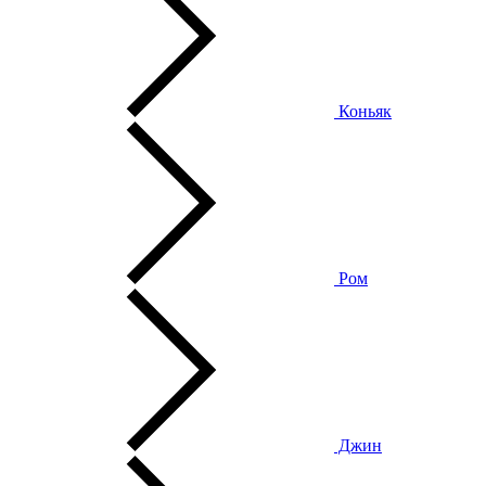
Коньяк
Ром
Джин