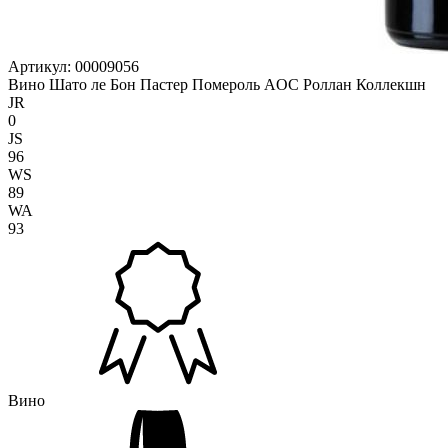
Артикул: 00009056
Вино Шато ле Бон Пастер Помероль AOC Роллан Коллекшн
JR
0
JS
96
WS
89
WA
93
Вино