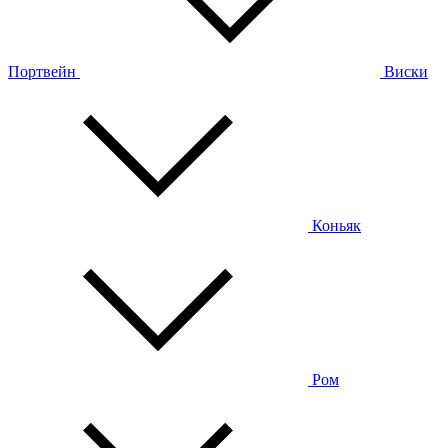
Портвейн
Виски
Коньяк
Ром