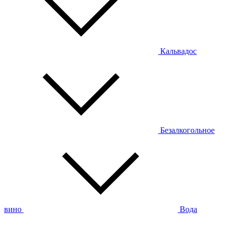
Кальвадос
Безалкогольное
вино
Вода