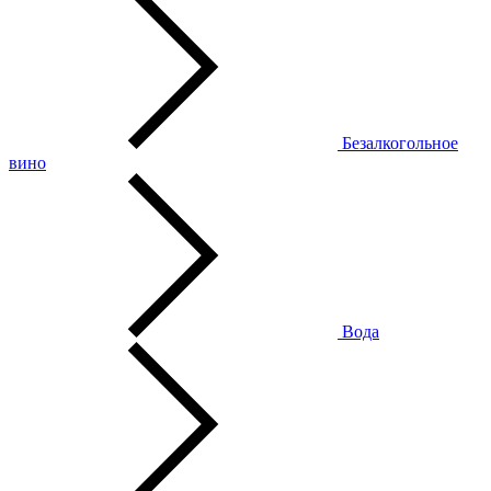
Безалкогольное
вино
Вода