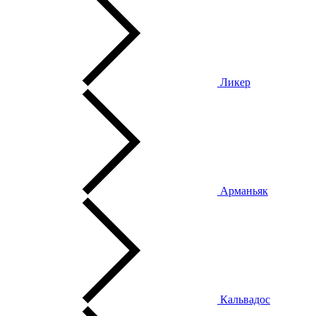
Ликер
Арманьяк
Кальвадос