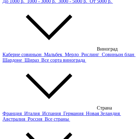
До 1000 р.
1000 - 3000 р.
3000 - 5000 р.
От 5000 р.
Виноград
Каберне совиньон
Мальбек
Мерло
Рислинг
Совиньон блан
Шардоне
Шираз
Все сорта винограда
Страна
Франция
Италия
Испания
Германия
Новая Зеландия
Австралия
Россия
Все страны