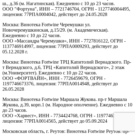
ш., д.36 (м. Нагатинская). Ежедневно с 10 до 23 часов.
ООО "Фортуна", ИНН – 7721746704, ОГРН - 1127746004495,
лицензия: 77РПА0004042, действует до 24.05.2028
Москва: Винотека Fortwine Черемушки ул.
Новочеремушкинская, д.15/29. (м. Академическая).
Ежедневно с 10 до 22 часов.
ООО «Массандра Черемушки», ИНН - 7727816122, ОГРН -
1137746914997, лицензия: 77РПА0009293, действует до
05.12.2028 г.
Москва: Винотека Fortwine ТРЦ Капитолий Вернадского. Пр-
т Вернадского, д.6, ТРЦ «Капитолий Вернадского», 2 этаж
(м.Университет). Ежедневно с 10 до 22 часов.
ООО «ФОРТВАЙН», ИНН - 7726459679, ОГРН -
1197746673376, лицензия: 77РПА0014948, действует до
26.05.2028
Москва: Винотека Fortwine Маршала Жукова. пр-т Маршала
Жукова, д.39, корп.1 (м. Народное ополчение). Ежедневно с 10
до 23 часов.
ООО «Харвест», ИНН - 7734424768, ОГРН - 1197746303567,
лицензия: 77РПА0014565, действует до 05.09.2024
Московская область, г. Реутов: Винотека Fortwine Реутов. пр-