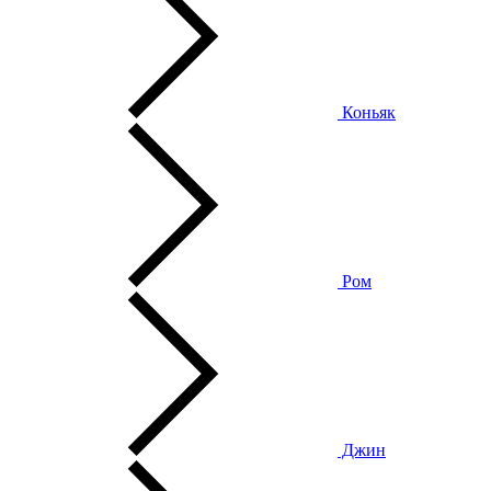
Коньяк
Ром
Джин