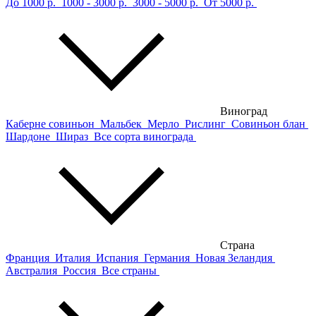
До 1000 р.
1000 - 3000 р.
3000 - 5000 р.
От 5000 р.
Виноград
Каберне совиньон
Мальбек
Мерло
Рислинг
Совиньон блан
Шардоне
Шираз
Все сорта винограда
Страна
Франция
Италия
Испания
Германия
Новая Зеландия
Австралия
Россия
Все страны