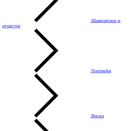
Шампанское и
игристое
Портвейн
Виски