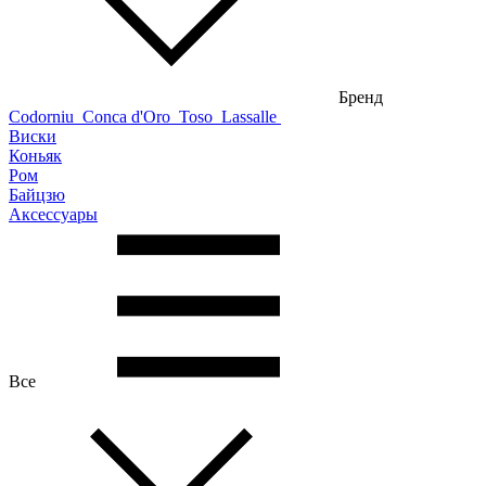
Бренд
Codorniu
Conca d'Oro
Toso
Lassalle
Виски
Коньяк
Ром
Байцзю
Аксессуары
Все