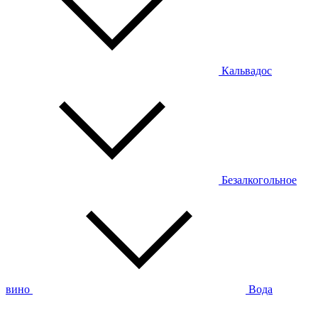
Кальвадос
Безалкогольное
вино
Вода