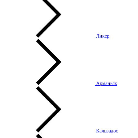
Ликер
Арманьяк
Кальвадос