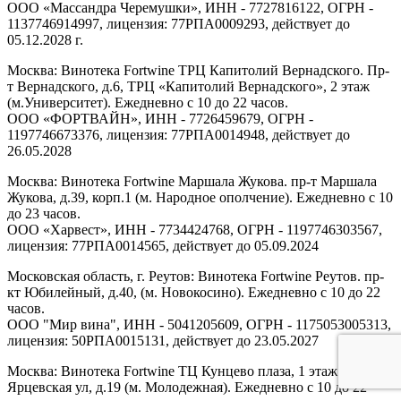
ООО «Массандра Черемушки», ИНН - 7727816122, ОГРН -
1137746914997, лицензия: 77РПА0009293, действует до
05.12.2028 г.
Москва: Винотека Fortwine ТРЦ Капитолий Вернадского. Пр-
т Вернадского, д.6, ТРЦ «Капитолий Вернадского», 2 этаж
(м.Университет). Ежедневно с 10 до 22 часов.
ООО «ФОРТВАЙН», ИНН - 7726459679, ОГРН -
1197746673376, лицензия: 77РПА0014948, действует до
26.05.2028
Москва: Винотека Fortwine Маршала Жукова. пр-т Маршала
Жукова, д.39, корп.1 (м. Народное ополчение). Ежедневно с 10
до 23 часов.
ООО «Харвест», ИНН - 7734424768, ОГРН - 1197746303567,
лицензия: 77РПА0014565, действует до 05.09.2024
Московская область, г. Реутов: Винотека Fortwine Реутов. пр-
кт Юбилейный, д.40, (м. Новокосино). Ежедневно с 10 до 22
часов.
ООО "Мир вина", ИНН - 5041205609, ОГРН - 1175053005313,
лицензия: 50РПА0015131, действует до 23.05.2027
Москва: Винотека Fortwine ТЦ Кунцево плаза, 1 этаж.
Ярцевская ул, д.19 (м. Молодежная). Ежедневно с 10 до 22