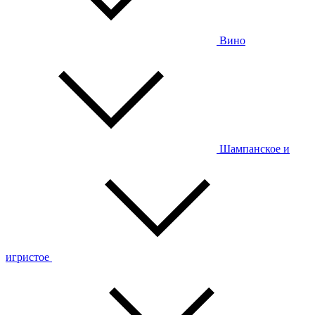
Вино
Шампанское и
игристое