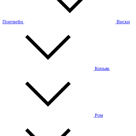
Портвейн
Виски
Коньяк
Ром