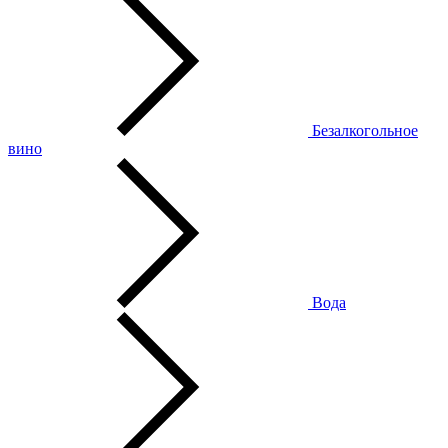
Безалкогольное
вино
Вода