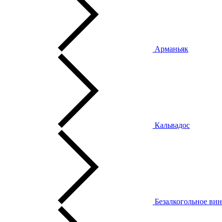
Арманьяк
Кальвадос
Безалкогольное ви