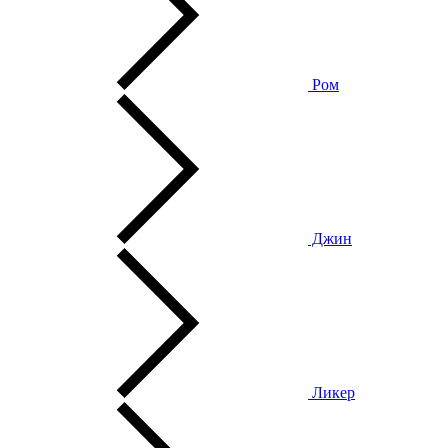
Ром
Джин
Ликер