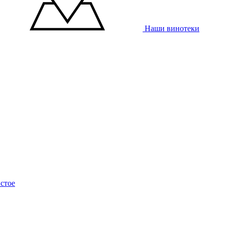
Наши винотеки
стое