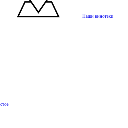
Наши винотеки
стое