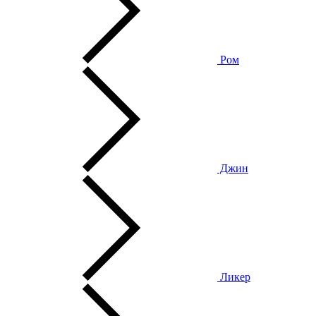
Ром
Джин
Ликер