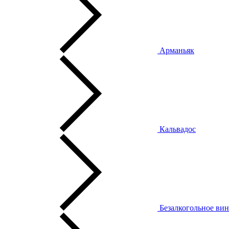
Арманьяк
Кальвадос
Безалкогольное ви