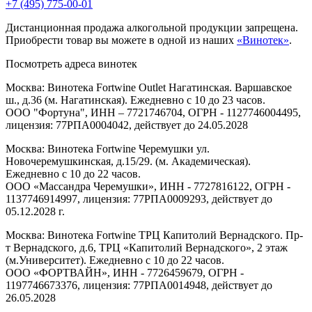
+7 (495) 775-00-01
Дистанционная продажа алкогольной продукции запрещена.
Приобрести товар вы можете в одной из наших
«Винотек»
.
Посмотреть адреса винотек
Москва: Винотека Fortwine Outlet Нагатинская. Варшавское
ш., д.36 (м. Нагатинская). Ежедневно с 10 до 23 часов.
ООО "Фортуна", ИНН – 7721746704, ОГРН - 1127746004495,
лицензия: 77РПА0004042, действует до 24.05.2028
Москва: Винотека Fortwine Черемушки ул.
Новочеремушкинская, д.15/29. (м. Академическая).
Ежедневно с 10 до 22 часов.
ООО «Массандра Черемушки», ИНН - 7727816122, ОГРН -
1137746914997, лицензия: 77РПА0009293, действует до
05.12.2028 г.
Москва: Винотека Fortwine ТРЦ Капитолий Вернадского. Пр-
т Вернадского, д.6, ТРЦ «Капитолий Вернадского», 2 этаж
(м.Университет). Ежедневно с 10 до 22 часов.
ООО «ФОРТВАЙН», ИНН - 7726459679, ОГРН -
1197746673376, лицензия: 77РПА0014948, действует до
26.05.2028