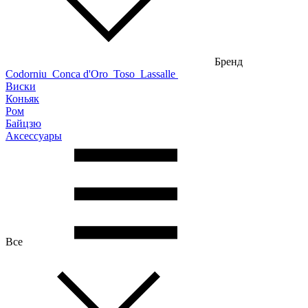
Бренд
Codorniu
Conca d'Oro
Toso
Lassalle
Виски
Коньяк
Ром
Байцзю
Аксессуары
Все