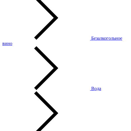
Безалкогольное
вино
Вода