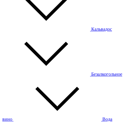
Кальвадос
Безалкогольное
вино
Вода