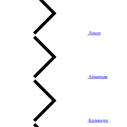
Ликер
Арманьяк
Кальвадос