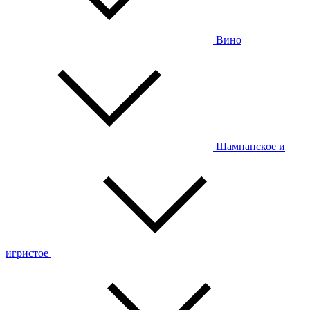
Вино
Шампанское и
игристое