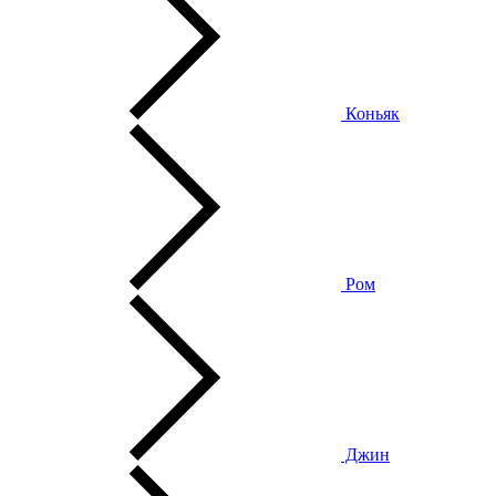
Коньяк
Ром
Джин