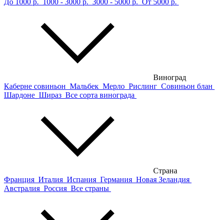
До 1000 р.
1000 - 3000 р.
3000 - 5000 р.
От 5000 р.
Виноград
Каберне совиньон
Мальбек
Мерло
Рислинг
Совиньон блан
Шардоне
Шираз
Все сорта винограда
Страна
Франция
Италия
Испания
Германия
Новая Зеландия
Австралия
Россия
Все страны