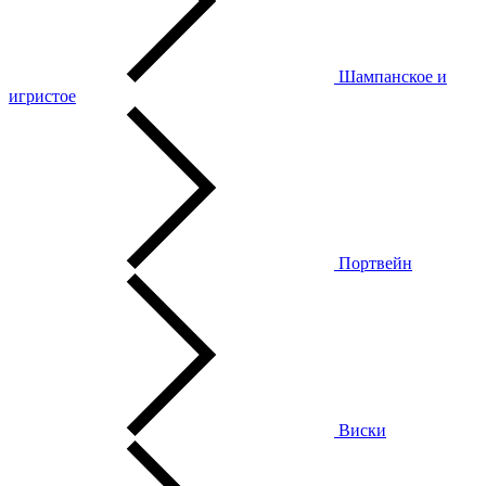
Шампанское и
игристое
Портвейн
Виски