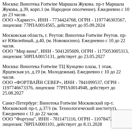
Москва: Винотека Fortwine Маршала Жукова. пр-т Маршала
Жукова, д.39, корп.1 (м. Народное ополчение). Ежедневно с 10
до 23 часов.
ООО «Харвест», ИНН - 7734424768, ОГРН - 1197746303567,
лицензия: 77РПА0014565, действует до 05.09.2024
Московская область, г. Реутов: Винотека Fortwine Реутов. пр-
кт Юбилейный, д.40, (м. Новокосино). Ежедневно с 10 до 22
часов.
ООО "Мир вина", ИНН - 5041205609, ОГРН - 1175053005313,
лицензия: 50РПА0015131, действует до 23.05.2027
Москва: Винотека Fortwine ТЦ Кунцево плаза, 1 этаж.
Ярцевская ул, д.19 (м. Молодежная). Ежедневно с 10 до 22
часов.
ООО «ФОРТВАЙН СЕВЕР», ИНН - 7841099537, ОГРН -
1197746673376, лицензия: 77РПА0014948, действует до
25.08.2027
Санкт-Петербург: Винотека Fortwine Московский пр-т.
Московский пр-т, д.37/1 (м. Технологический институт).
Ежедневно с 11 до 22 часов.
ООО "Фортуна", ИНН - 7811471116, ОГРН - 1107847277438,
лицензия: 78РПА0001101, действует до 8.11.2028