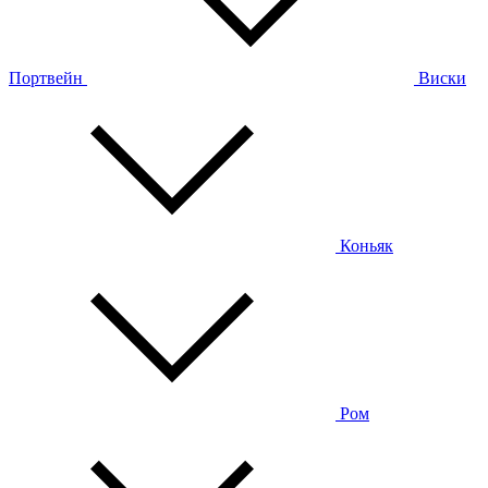
Портвейн
Виски
Коньяк
Ром