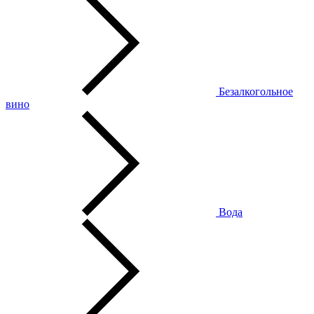
Безалкогольное
вино
Вода