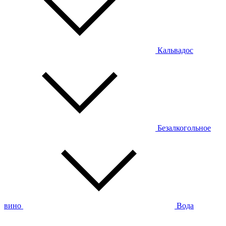
Кальвадос
Безалкогольное
вино
Вода