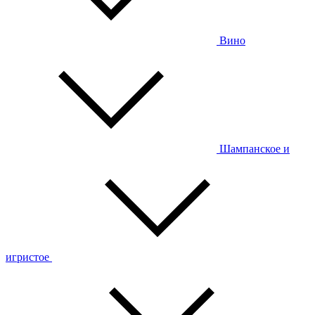
Вино
Шампанское и
игристое