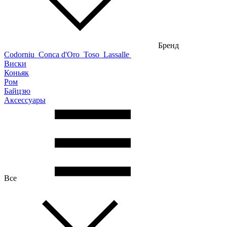
Бренд
Codorniu
Conca d'Oro
Toso
Lassalle
Виски
Коньяк
Ром
Байцзю
Аксессуары
Все