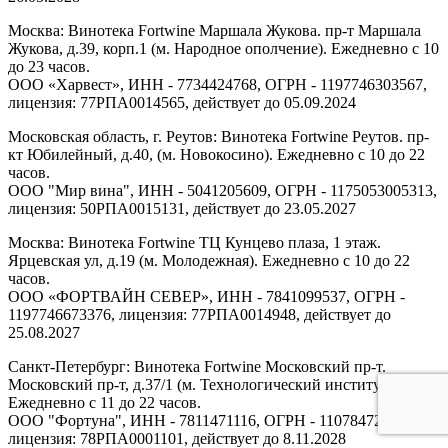
Москва: Винотека Fortwine Маршала Жукова. пр-т Маршала
Жукова, д.39, корп.1 (м. Народное ополчение). Ежедневно с 10
до 23 часов.
ООО «Харвест», ИНН - 7734424768, ОГРН - 1197746303567,
лицензия: 77РПА0014565, действует до 05.09.2024
Московская область, г. Реутов: Винотека Fortwine Реутов. пр-
кт Юбилейный, д.40, (м. Новокосино). Ежедневно с 10 до 22
часов.
ООО "Мир вина", ИНН - 5041205609, ОГРН - 1175053005313,
лицензия: 50РПА0015131, действует до 23.05.2027
Москва: Винотека Fortwine ТЦ Кунцево плаза, 1 этаж.
Ярцевская ул, д.19 (м. Молодежная). Ежедневно с 10 до 22
часов.
ООО «ФОРТВАЙН СЕВЕР», ИНН - 7841099537, ОГРН -
1197746673376, лицензия: 77РПА0014948, действует до
25.08.2027
Санкт-Петербург: Винотека Fortwine Московский пр-т.
Московский пр-т, д.37/1 (м. Технологический институт).
Ежедневно с 11 до 22 часов.
ООО "Фортуна", ИНН - 7811471116, ОГРН - 1107847277438,
лицензия: 78РПА0001101, действует до 8.11.2028