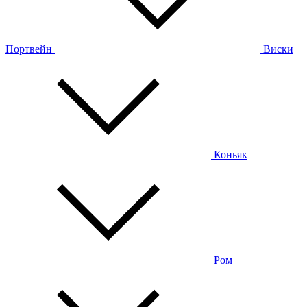
Портвейн
Виски
Коньяк
Ром