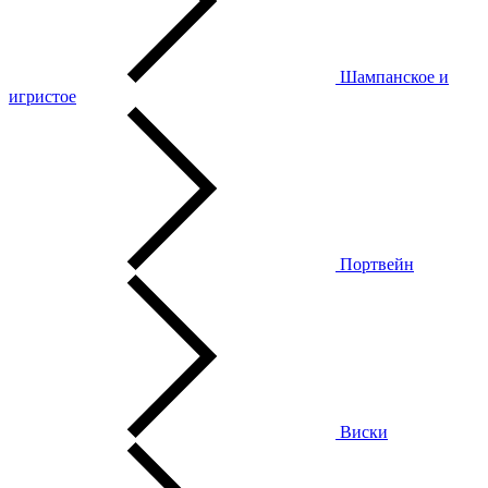
Шампанское и
игристое
Портвейн
Виски