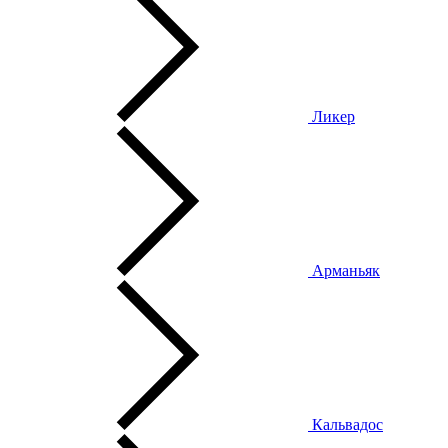
Ликер
Арманьяк
Кальвадос