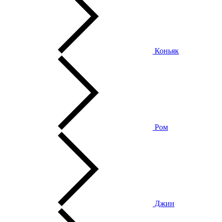
Коньяк
Ром
Джин