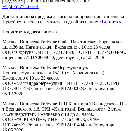
Уточнить наличие/поступление
Под заказ
+7 (495) 775-00-01
Дистанционная продажа алкогольной продукции запрещена.
Приобрести товар вы можете в одной из наших
«Винотек»
.
Посмотреть адреса винотек
Москва: Винотека Fortwine Outlet Нагатинская. Варшавское
ш., д.36 (м. Нагатинская). Ежедневно с 10 до 23 часов.
ООО "Фортуна", ИНН – 7721746704, ОГРН - 1127746004495,
лицензия: 77РПА0004042, действует до 24.05.2028
Москва: Винотека Fortwine Черемушки ул.
Новочеремушкинская, д.15/29. (м. Академическая).
Ежедневно с 10 до 22 часов.
ООО «Массандра Черемушки», ИНН - 7727816122, ОГРН -
1137746914997, лицензия: 77РПА0009293, действует до
05.12.2028 г.
Москва: Винотека Fortwine ТРЦ Капитолий Вернадского. Пр-
т Вернадского, д.6, ТРЦ «Капитолий Вернадского», 2 этаж
(м.Университет). Ежедневно с 10 до 22 часов.
ООО «ФОРТВАЙН», ИНН - 7726459679, ОГРН -
1197746673376, лицензия: 77РПА0014948, действует до
26.05.2028