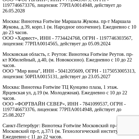
1197746673376, лицензия: 77РПА0014948, действует до
26.05.2028
Москва: Винотека Fortwine Маршала Жукова. пр-т Маршала
Жукова, д.39, корп.1 (м. Народное ополчение). Ежедневно с 10
до 23 часов.
ООО «Харвест», ИНН - 7734424768, ОГРН - 1197746303567,
лицензия: 77РПА0014565, действует до 05.09.2024
Московская область, г. Реутов: Винотека Fortwine Реутов. пр-
кт Юбилейный, д.40, (м. Новокосино). Ежедневно с 10 до 22
часов.
ООО "Мир вина", ИНН - 5041205609, ОГРН - 1175053005313,
лицензия: 50РПА0015131, действует до 23.05.2027
Москва: Винотека Fortwine ТЦ Кунцево плаза, 1 этаж.
Ярцевская ул, д.19 (м. Молодежная). Ежедневно с 10 до 22
часов.
ООО «ФОРТВАЙН СЕВЕР», ИНН - 7841099537, ОГРН -
1197746673376, лицензия: 77РПА0014948, действует до
25.08.2027
Санкт-Петербург: Винотека Fortwine Московский пр-т.
Московский пр-т, д.37/1 (м. Технологический институт).
Ежедневно с 11 до 22 часов.