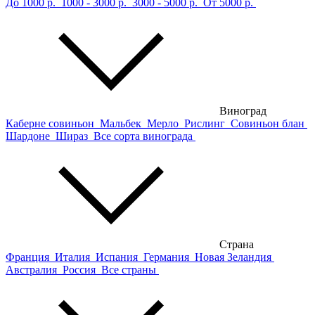
До 1000 р.
1000 - 3000 р.
3000 - 5000 р.
От 5000 р.
Виноград
Каберне совиньон
Мальбек
Мерло
Рислинг
Совиньон блан
Шардоне
Шираз
Все сорта винограда
Страна
Франция
Италия
Испания
Германия
Новая Зеландия
Австралия
Россия
Все страны