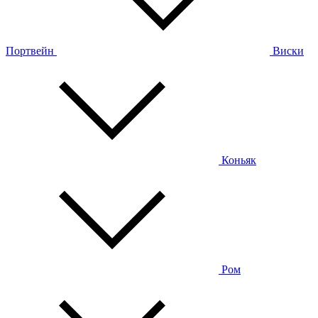
Портвейн
Виски
Коньяк
Ром