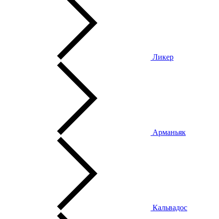
Ликер
Арманьяк
Кальвадос