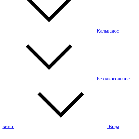
Кальвадос
Безалкогольное
вино
Вода