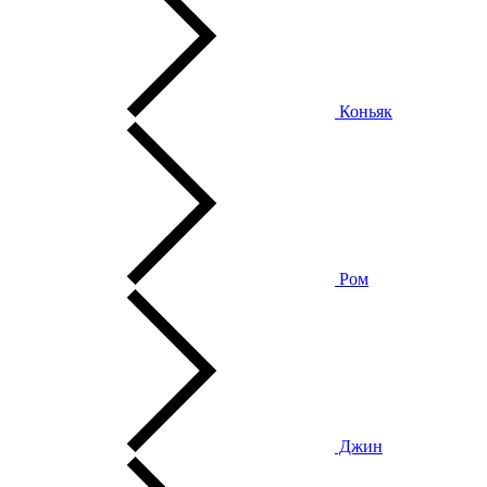
Коньяк
Ром
Джин