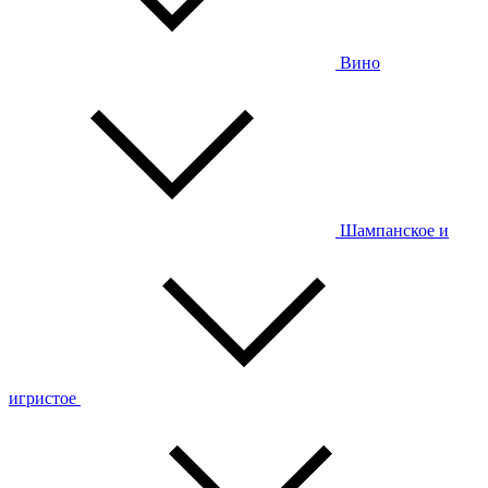
Вино
Шампанское и
игристое