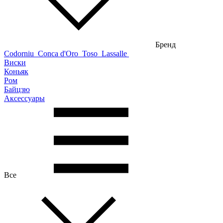
Бренд
Codorniu
Conca d'Oro
Toso
Lassalle
Виски
Коньяк
Ром
Байцзю
Аксессуары
Все