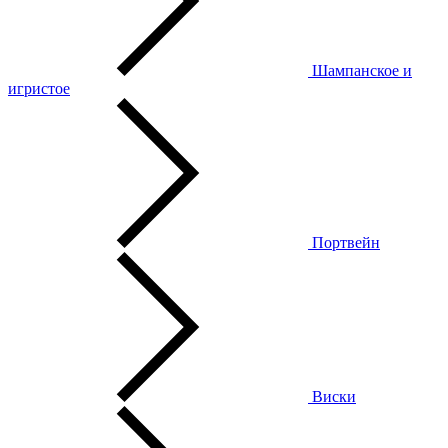
Шампанское и
игристое
Портвейн
Виски