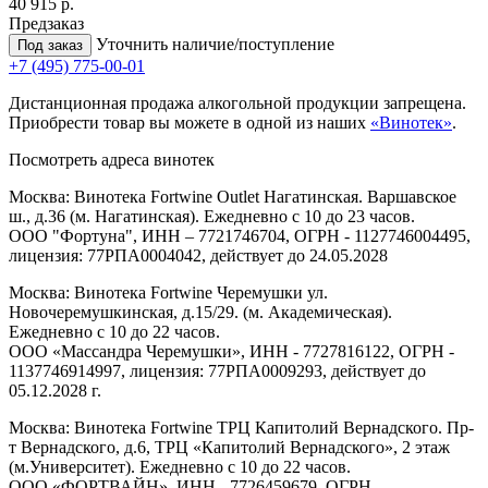
40 915 р.
Предзаказ
Уточнить наличие/поступление
Под заказ
+7 (495) 775-00-01
Дистанционная продажа алкогольной продукции запрещена.
Приобрести товар вы можете в одной из наших
«Винотек»
.
Посмотреть адреса винотек
Москва: Винотека Fortwine Outlet Нагатинская. Варшавское
ш., д.36 (м. Нагатинская). Ежедневно с 10 до 23 часов.
ООО "Фортуна", ИНН – 7721746704, ОГРН - 1127746004495,
лицензия: 77РПА0004042, действует до 24.05.2028
Москва: Винотека Fortwine Черемушки ул.
Новочеремушкинская, д.15/29. (м. Академическая).
Ежедневно с 10 до 22 часов.
ООО «Массандра Черемушки», ИНН - 7727816122, ОГРН -
1137746914997, лицензия: 77РПА0009293, действует до
05.12.2028 г.
Москва: Винотека Fortwine ТРЦ Капитолий Вернадского. Пр-
т Вернадского, д.6, ТРЦ «Капитолий Вернадского», 2 этаж
(м.Университет). Ежедневно с 10 до 22 часов.
ООО «ФОРТВАЙН», ИНН - 7726459679, ОГРН -