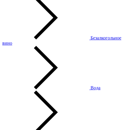
Безалкогольное
вино
Вода