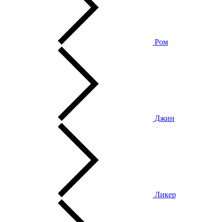
Ром
Джин
Ликер