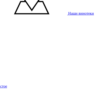
Наши винотеки
стое