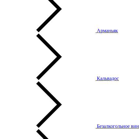
Арманьяк
Кальвадос
Безалкогольное ви